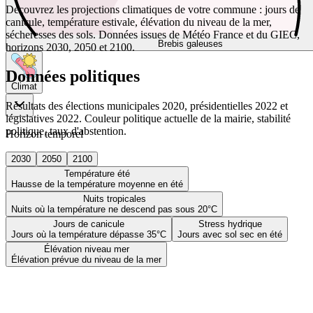
Découvrez les projections climatiques de votre commune : jours de
canicule, température estivale, élévation du niveau de la mer,
sécheresses des sols. Données issues de Météo France et du GIEC,
Brebis galeuses
horizons 2030, 2050 et 2100.
Données politiques
Climat
Résultats des élections municipales 2020, présidentielles 2022 et
législatives 2022. Couleur politique actuelle de la mairie, stabilité
politique, taux d'abstention.
Horizon temporel
2030
2050
2100
Température été
Hausse de la température moyenne en été
Nuits tropicales
Nuits où la température ne descend pas sous 20°C
Jours de canicule
Stress hydrique
Jours où la température dépasse 35°C
Jours avec sol sec en été
Élévation niveau mer
Élévation prévue du niveau de la mer