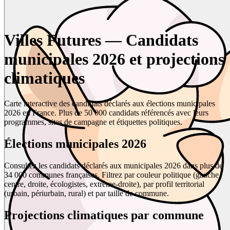
Villes Futures — Candidats
municipales 2026 et projections
climatiques
Carte interactive des candidats déclarés aux élections municipales
2026 en France. Plus de 50 000 candidats référencés avec leurs
programmes, sites de campagne et étiquettes politiques.
Élections municipales 2026
Consultez les candidats déclarés aux municipales 2026 dans plus de
34 000 communes françaises. Filtrez par couleur politique (gauche,
centre, droite, écologistes, extrême-droite), par profil territorial
(urbain, périurbain, rural) et par taille de commune.
Projections climatiques par commune