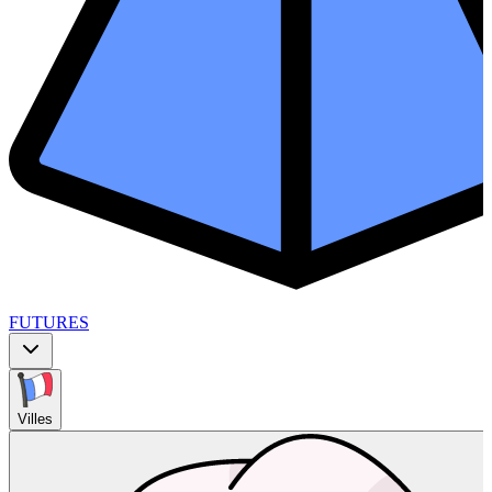
FUTURES
Villes