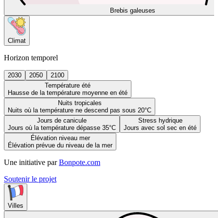
Brebis galeuses
Climat
Horizon temporel
2030
2050
2100
Température été
Hausse de la température moyenne en été
Nuits tropicales
Nuits où la température ne descend pas sous 20°C
Jours de canicule
Stress hydrique
Jours où la température dépasse 35°C
Jours avec sol sec en été
Élévation niveau mer
Élévation prévue du niveau de la mer
Une initiative par
Bonpote.com
Soutenir le projet
Villes