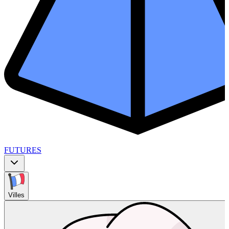
FUTURES
Villes