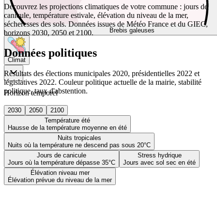
Découvrez les projections climatiques de votre commune : jours de
canicule, température estivale, élévation du niveau de la mer,
sécheresses des sols. Données issues de Météo France et du GIEC,
Brebis galeuses
horizons 2030, 2050 et 2100.
Données politiques
Climat
Résultats des élections municipales 2020, présidentielles 2022 et
législatives 2022. Couleur politique actuelle de la mairie, stabilité
politique, taux d'abstention.
Horizon temporel
2030
2050
2100
Température été
Hausse de la température moyenne en été
Nuits tropicales
Nuits où la température ne descend pas sous 20°C
Jours de canicule
Stress hydrique
Jours où la température dépasse 35°C
Jours avec sol sec en été
Élévation niveau mer
Élévation prévue du niveau de la mer