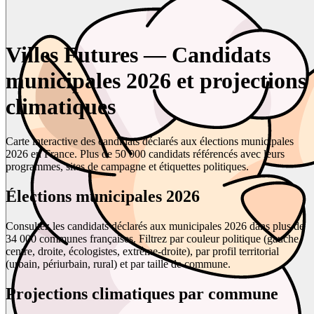
Villes Futures — Candidats
municipales 2026 et projections
climatiques
Carte interactive des candidats déclarés aux élections municipales
2026 en France. Plus de 50 000 candidats référencés avec leurs
programmes, sites de campagne et étiquettes politiques.
Élections municipales 2026
Consultez les candidats déclarés aux municipales 2026 dans plus de
34 000 communes françaises. Filtrez par couleur politique (gauche,
centre, droite, écologistes, extrême-droite), par profil territorial
(urbain, périurbain, rural) et par taille de commune.
Projections climatiques par commune