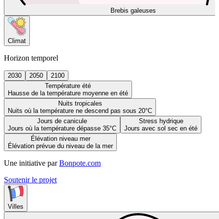
Brebis galeuses
Climat
Horizon temporel
2030
2050
2100
Température été
Hausse de la température moyenne en été
Nuits tropicales
Nuits où la température ne descend pas sous 20°C
Jours de canicule
Stress hydrique
Jours où la température dépasse 35°C
Jours avec sol sec en été
Élévation niveau mer
Élévation prévue du niveau de la mer
Une initiative par
Bonpote.com
Soutenir le projet
Villes