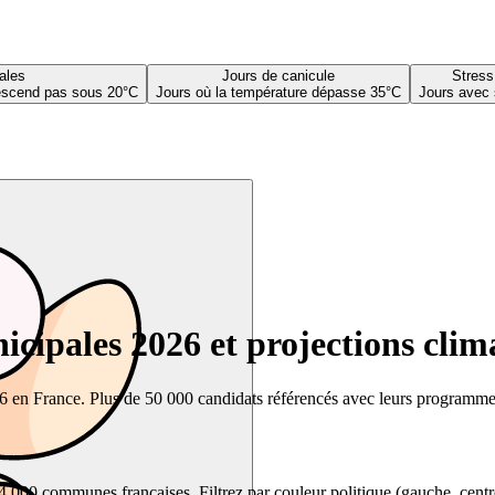
ales
Jours de canicule
Stress
descend pas sous 20°C
Jours où la température dépasse 35°C
Jours avec 
cipales 2026 et projections clim
26 en France. Plus de 50 000 candidats référencés avec leurs programmes,
00 communes françaises. Filtrez par couleur politique (gauche, centre, dr