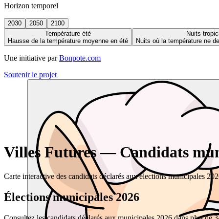
Horizon temporel
2030
2050
2100
Température été
Nuits tropic
Hausse de la température moyenne en été
Nuits où la température ne 
Une initiative par
Bonpote.com
Soutenir le projet
Villes Futures — Candidats muni
Carte interactive des candidats déclarés aux élections municipales 20
Élections municipales 2026
Consultez les candidats déclarés aux municipales 2026 dans plus de 34 0