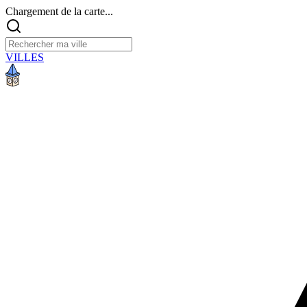
Chargement de la carte...
VILLES