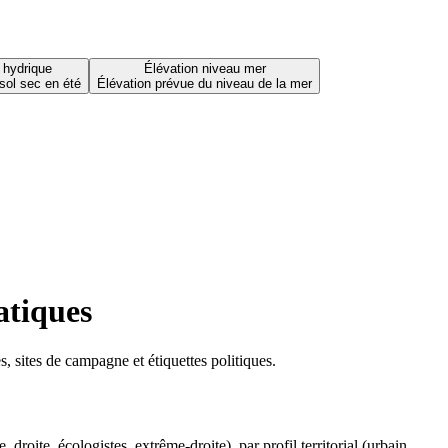
 hydrique
Élévation niveau mer
sol sec en été
Élévation prévue du niveau de la mer
atiques
 sites de campagne et étiquettes politiques.
oite, écologistes, extrême-droite), par profil territorial (urbain,