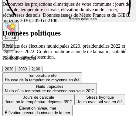
Découvrez les projections climatiques de votre commune : jours de
canicule, température estivale, élévation du niveau de la mer,
sécheresses des sols. Données issues de Météo France et du GIEC,
Brebis galeuses
horizons 2030, 2050 et 2100.
Données politiques
Climat
Résultats des élections municipales 2020, présidentielles 2022 et
législatives 2022. Couleur politique actuelle de la mairie, stabilité
politique, taux d'abstention.
Horizon temporel
2030
2050
2100
Température été
Hausse de la température moyenne en été
Nuits tropicales
Nuits où la température ne descend pas sous 20°C
Jours de canicule
Stress hydrique
Jours où la température dépasse 35°C
Jours avec sol sec en été
Élévation niveau mer
Élévation prévue du niveau de la mer