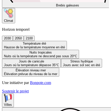
Brebis galeuses
Climat
Horizon temporel
2030
2050
2100
Température été
Hausse de la température moyenne en été
Nuits tropicales
Nuits où la température ne descend pas sous 20°C
Jours de canicule
Stress hydrique
Jours où la température dépasse 35°C
Jours avec sol sec en été
Élévation niveau mer
Élévation prévue du niveau de la mer
Une initiative par
Bonpote.com
Soutenir le projet
Villes