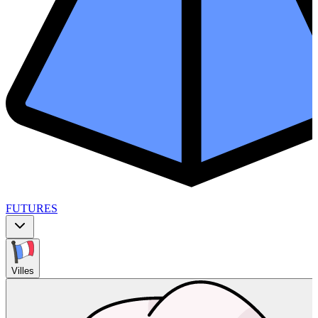
FUTURES
Villes