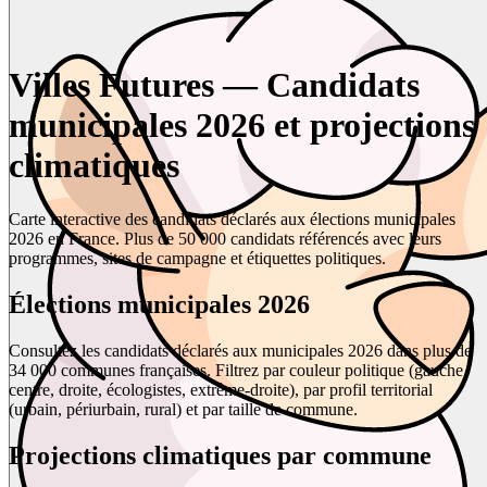
Villes Futures — Candidats
municipales 2026 et projections
climatiques
Carte interactive des candidats déclarés aux élections municipales
2026 en France. Plus de 50 000 candidats référencés avec leurs
programmes, sites de campagne et étiquettes politiques.
Élections municipales 2026
Consultez les candidats déclarés aux municipales 2026 dans plus de
34 000 communes françaises. Filtrez par couleur politique (gauche,
centre, droite, écologistes, extrême-droite), par profil territorial
(urbain, périurbain, rural) et par taille de commune.
Projections climatiques par commune