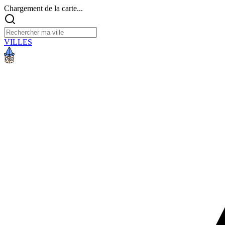
Chargement de la carte...
VILLES