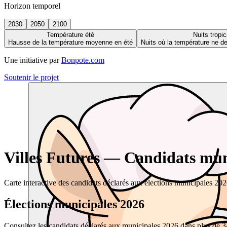
Horizon temporel
2030
2050
2100
Température été
Nuits tropic
Hausse de la température moyenne en été
Nuits où la température ne 
Une initiative par
Bonpote.com
Soutenir le projet
Villes Futures — Candidats muni
Carte interactive des candidats déclarés aux élections municipales 20
Élections municipales 2026
Consultez les candidats déclarés aux municipales 2026 dans plus de 34 0