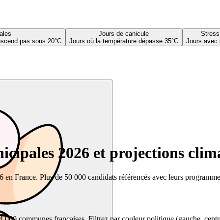
ales
Jours de canicule
Stress
descend pas sous 20°C
Jours où la température dépasse 35°C
Jours avec 
cipales 2026 et projections clim
26 en France. Plus de 50 000 candidats référencés avec leurs programmes,
00 communes françaises. Filtrez par couleur politique (gauche, centre, dr