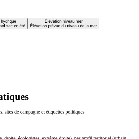
 hydrique
Élévation niveau mer
sol sec en été
Élévation prévue du niveau de la mer
atiques
 sites de campagne et étiquettes politiques.
oite, écologistes, extrême-droite), par profil territorial (urbain,