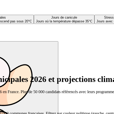
ales
Jours de canicule
Stress
descend pas sous 20°C
Jours où la température dépasse 35°C
Jours avec 
cipales 2026 et projections clim
26 en France. Plus de 50 000 candidats référencés avec leurs programmes,
00 communes françaises. Filtrez par couleur politique (gauche, centre, dr