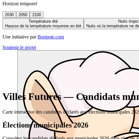
Horizon temporel
2030
2050
2100
Température été
Nuits tropic
Hausse de la température moyenne en été
Nuits où la température ne 
Une initiative par
Bonpote.com
Soutenir le projet
Villes Futures — Candidats muni
Carte interactive des candidats déclarés aux élections municipales 20
Élections municipales 2026
Consultez les candidats déclarés aux municipales 2026 dans plus de 34 0