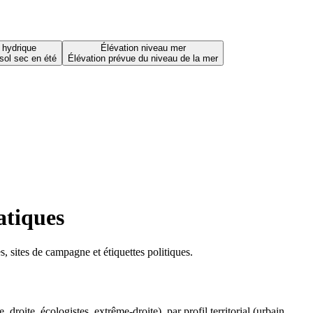
 hydrique
Élévation niveau mer
sol sec en été
Élévation prévue du niveau de la mer
atiques
 sites de campagne et étiquettes politiques.
oite, écologistes, extrême-droite), par profil territorial (urbain,