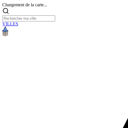
Chargement de la carte...
VILLES