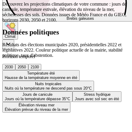
Découvrez les projections climatiques de votre commune : jours de
canicule, température estivale, élévation du niveau de la mer,
sécheresses des sols. Données issues de Météo France et du GIEC,
Brebis galeuses
horizons 2030, 2050 et 2100.
Données politiques
Climat
Résultats des élections municipales 2020, présidentielles 2022 et
législatives 2022. Couleur politique actuelle de la mairie, stabilité
politique, taux d'abstention.
Horizon temporel
2030
2050
2100
Température été
Hausse de la température moyenne en été
Nuits tropicales
Nuits où la température ne descend pas sous 20°C
Jours de canicule
Stress hydrique
Jours où la température dépasse 35°C
Jours avec sol sec en été
Élévation niveau mer
Élévation prévue du niveau de la mer