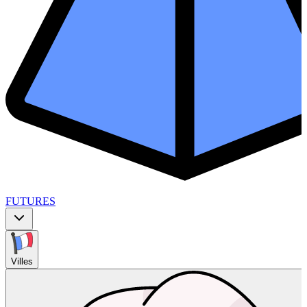
FUTURES
Villes