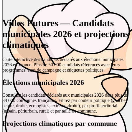
Villes Futures — Candidats
municipales 2026 et projections
climatiques
Carte interactive des candidats déclarés aux élections municipales
2026 en France. Plus de 50 000 candidats référencés avec leurs
programmes, sites de campagne et étiquettes politiques.
Élections municipales 2026
Consultez les candidats déclarés aux municipales 2026 dans plus de
34 000 communes françaises. Filtrez par couleur politique (gauche,
centre, droite, écologistes, extrême-droite), par profil territorial
(urbain, périurbain, rural) et par taille de commune.
Projections climatiques par commune