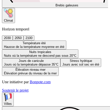
Brebis galeuses
Climat
Horizon temporel
2030
2050
2100
Température été
Hausse de la température moyenne en été
Nuits tropicales
Nuits où la température ne descend pas sous 20°C
Jours de canicule
Stress hydrique
Jours où la température dépasse 35°C
Jours avec sol sec en été
Élévation niveau mer
Élévation prévue du niveau de la mer
Une initiative par
Bonpote.com
Soutenir le projet
Villes