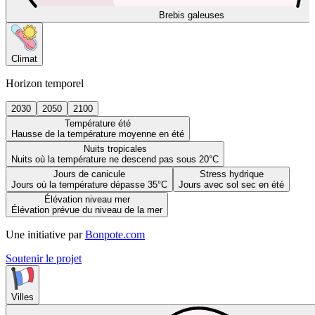
Brebis galeuses
Climat
Horizon temporel
2030
2050
2100
Température été
Hausse de la température moyenne en été
Nuits tropicales
Nuits où la température ne descend pas sous 20°C
Jours de canicule
Stress hydrique
Jours où la température dépasse 35°C
Jours avec sol sec en été
Élévation niveau mer
Élévation prévue du niveau de la mer
Une initiative par
Bonpote.com
Soutenir le projet
Villes