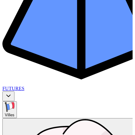
FUTURES
Villes