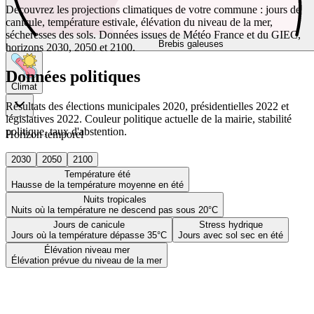
Découvrez les projections climatiques de votre commune : jours de
canicule, température estivale, élévation du niveau de la mer,
sécheresses des sols. Données issues de Météo France et du GIEC,
Brebis galeuses
horizons 2030, 2050 et 2100.
Données politiques
Climat
Résultats des élections municipales 2020, présidentielles 2022 et
législatives 2022. Couleur politique actuelle de la mairie, stabilité
politique, taux d'abstention.
Horizon temporel
2030
2050
2100
Température été
Hausse de la température moyenne en été
Nuits tropicales
Nuits où la température ne descend pas sous 20°C
Jours de canicule
Stress hydrique
Jours où la température dépasse 35°C
Jours avec sol sec en été
Élévation niveau mer
Élévation prévue du niveau de la mer