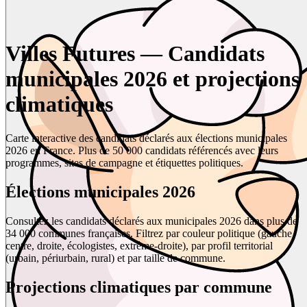
Villes Futures — Candidats
municipales 2026 et projections
climatiques
Carte interactive des candidats déclarés aux élections municipales
2026 en France. Plus de 50 000 candidats référencés avec leurs
programmes, sites de campagne et étiquettes politiques.
Élections municipales 2026
Consultez les candidats déclarés aux municipales 2026 dans plus de
34 000 communes françaises. Filtrez par couleur politique (gauche,
centre, droite, écologistes, extrême-droite), par profil territorial
(urbain, périurbain, rural) et par taille de commune.
Projections climatiques par commune