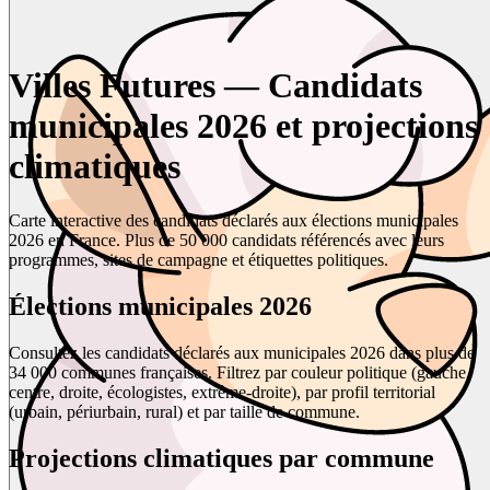
Villes Futures — Candidats
municipales 2026 et projections
climatiques
Carte interactive des candidats déclarés aux élections municipales
2026 en France. Plus de 50 000 candidats référencés avec leurs
programmes, sites de campagne et étiquettes politiques.
Élections municipales 2026
Consultez les candidats déclarés aux municipales 2026 dans plus de
34 000 communes françaises. Filtrez par couleur politique (gauche,
centre, droite, écologistes, extrême-droite), par profil territorial
(urbain, périurbain, rural) et par taille de commune.
Projections climatiques par commune