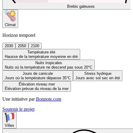
Brebis galeuses
Climat
Horizon temporel
2030
2050
2100
Température été
Hausse de la température moyenne en été
Nuits tropicales
Nuits où la température ne descend pas sous 20°C
Jours de canicule
Stress hydrique
Jours où la température dépasse 35°C
Jours avec sol sec en été
Élévation niveau mer
Élévation prévue du niveau de la mer
Une initiative par
Bonpote.com
Soutenir le projet
Villes