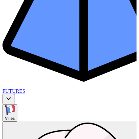
FUTURES
Villes