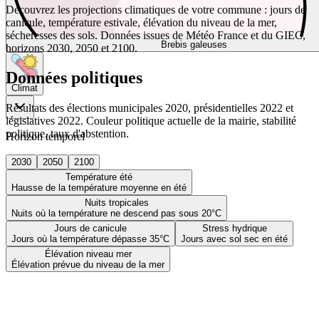
Découvrez les projections climatiques de votre commune : jours de
canicule, température estivale, élévation du niveau de la mer,
sécheresses des sols. Données issues de Météo France et du GIEC,
Brebis galeuses
horizons 2030, 2050 et 2100.
Données politiques
Climat
Résultats des élections municipales 2020, présidentielles 2022 et
législatives 2022. Couleur politique actuelle de la mairie, stabilité
politique, taux d'abstention.
Horizon temporel
2030
2050
2100
Température été
Hausse de la température moyenne en été
Nuits tropicales
Nuits où la température ne descend pas sous 20°C
Jours de canicule
Stress hydrique
Jours où la température dépasse 35°C
Jours avec sol sec en été
Élévation niveau mer
Élévation prévue du niveau de la mer