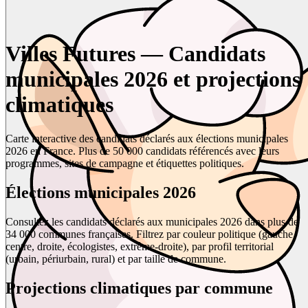
Villes Futures — Candidats
municipales 2026 et projections
climatiques
Carte interactive des candidats déclarés aux élections municipales
2026 en France. Plus de 50 000 candidats référencés avec leurs
programmes, sites de campagne et étiquettes politiques.
Élections municipales 2026
Consultez les candidats déclarés aux municipales 2026 dans plus de
34 000 communes françaises. Filtrez par couleur politique (gauche,
centre, droite, écologistes, extrême-droite), par profil territorial
(urbain, périurbain, rural) et par taille de commune.
Projections climatiques par commune