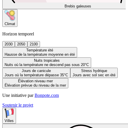
Brebis galeuses
Climat
Horizon temporel
2030
2050
2100
Température été
Hausse de la température moyenne en été
Nuits tropicales
Nuits où la température ne descend pas sous 20°C
Jours de canicule
Stress hydrique
Jours où la température dépasse 35°C
Jours avec sol sec en été
Élévation niveau mer
Élévation prévue du niveau de la mer
Une initiative par
Bonpote.com
Soutenir le projet
Villes