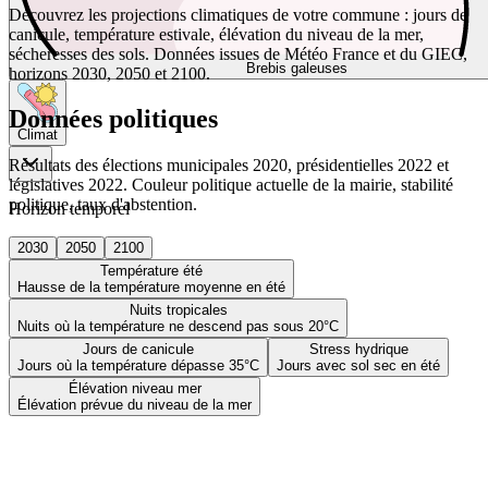
Découvrez les projections climatiques de votre commune : jours de
canicule, température estivale, élévation du niveau de la mer,
sécheresses des sols. Données issues de Météo France et du GIEC,
Brebis galeuses
horizons 2030, 2050 et 2100.
Données politiques
Climat
Résultats des élections municipales 2020, présidentielles 2022 et
législatives 2022. Couleur politique actuelle de la mairie, stabilité
politique, taux d'abstention.
Horizon temporel
2030
2050
2100
Température été
Hausse de la température moyenne en été
Nuits tropicales
Nuits où la température ne descend pas sous 20°C
Jours de canicule
Stress hydrique
Jours où la température dépasse 35°C
Jours avec sol sec en été
Élévation niveau mer
Élévation prévue du niveau de la mer