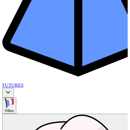
FUTURES
Villes