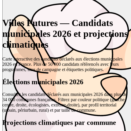
Villes Futures — Candidats
municipales 2026 et projections
climatiques
Carte interactive des candidats déclarés aux élections municipales
2026 en France. Plus de 50 000 candidats référencés avec leurs
programmes, sites de campagne et étiquettes politiques.
Élections municipales 2026
Consultez les candidats déclarés aux municipales 2026 dans plus de
34 000 communes françaises. Filtrez par couleur politique (gauche,
centre, droite, écologistes, extrême-droite), par profil territorial
(urbain, périurbain, rural) et par taille de commune.
Projections climatiques par commune