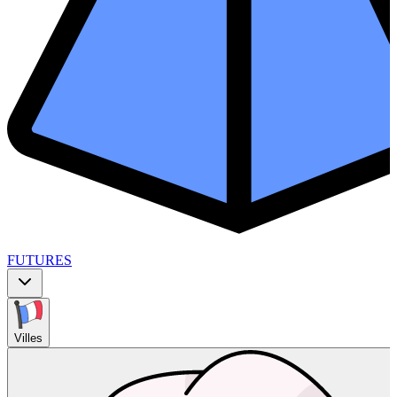
FUTURES
Villes