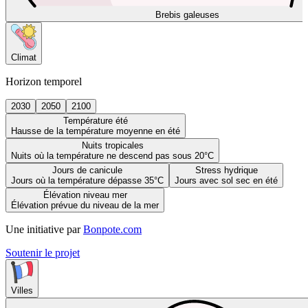
Brebis galeuses
Climat
Horizon temporel
2030
2050
2100
Température été
Hausse de la température moyenne en été
Nuits tropicales
Nuits où la température ne descend pas sous 20°C
Jours de canicule
Stress hydrique
Jours où la température dépasse 35°C
Jours avec sol sec en été
Élévation niveau mer
Élévation prévue du niveau de la mer
Une initiative par
Bonpote.com
Soutenir le projet
Villes