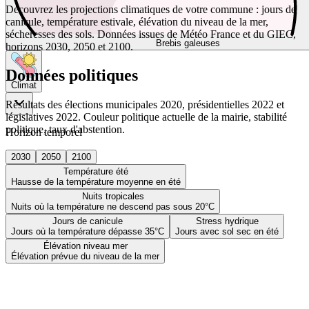
Découvrez les projections climatiques de votre commune : jours de
canicule, température estivale, élévation du niveau de la mer,
sécheresses des sols. Données issues de Météo France et du GIEC,
Brebis galeuses
horizons 2030, 2050 et 2100.
Données politiques
Climat
Résultats des élections municipales 2020, présidentielles 2022 et
législatives 2022. Couleur politique actuelle de la mairie, stabilité
politique, taux d'abstention.
Horizon temporel
2030
2050
2100
Température été
Hausse de la température moyenne en été
Nuits tropicales
Nuits où la température ne descend pas sous 20°C
Jours de canicule
Stress hydrique
Jours où la température dépasse 35°C
Jours avec sol sec en été
Élévation niveau mer
Élévation prévue du niveau de la mer