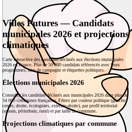
Villes Futures — Candidats
municipales 2026 et projections
climatiques
Carte interactive des candidats déclarés aux élections municipales
2026 en France. Plus de 50 000 candidats référencés avec leurs
programmes, sites de campagne et étiquettes politiques.
Élections municipales 2026
Consultez les candidats déclarés aux municipales 2026 dans plus de
34 000 communes françaises. Filtrez par couleur politique (gauche,
centre, droite, écologistes, extrême-droite), par profil territorial
(urbain, périurbain, rural) et par taille de commune.
Projections climatiques par commune