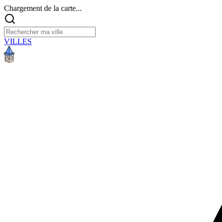
Chargement de la carte...
VILLES