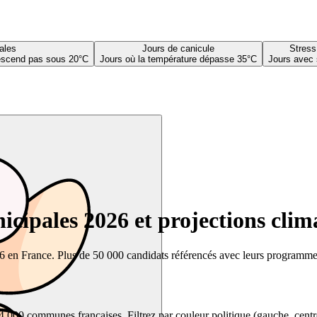
ales
Jours de canicule
Stress
descend pas sous 20°C
Jours où la température dépasse 35°C
Jours avec 
cipales 2026 et projections clim
26 en France. Plus de 50 000 candidats référencés avec leurs programmes,
00 communes françaises. Filtrez par couleur politique (gauche, centre, dr