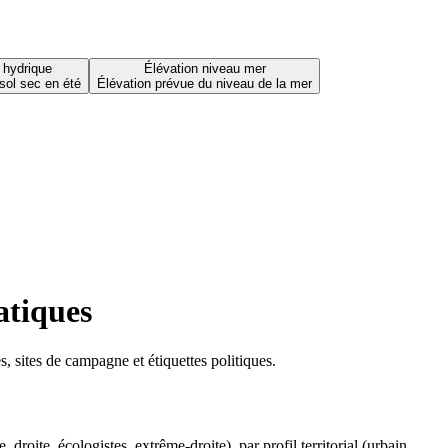
 hydrique
Élévation niveau mer
sol sec en été
Élévation prévue du niveau de la mer
atiques
 sites de campagne et étiquettes politiques.
oite, écologistes, extrême-droite), par profil territorial (urbain,