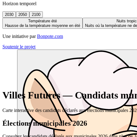
Horizon temporel
2030
2050
2100
Température été
Nuits tropic
Hausse de la température moyenne en été
Nuits où la température ne 
Une initiative par
Bonpote.com
Soutenir le projet
Villes Futures — Candidats muni
Carte interactive des candidats déclarés aux élections municipales 20
Élections municipales 2026
Consultez les candidats déclarés aux municipales 2026 dans plus de 34 0