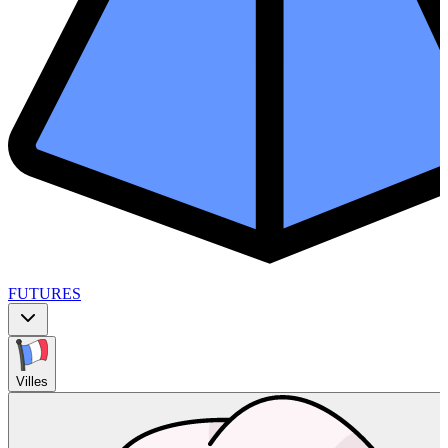
FUTURES
Villes