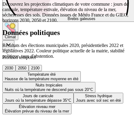
Découvrez les projections climatiques de votre commune : jours de
canicule, température estivale, élévation du niveau de la mer,
sécheresses des sols. Données issues de Météo France et du GIEC,
Brebis galeuses
horizons 2030, 2050 et 2100.
Données politiques
Climat
Résultats des élections municipales 2020, présidentielles 2022 et
législatives 2022. Couleur politique actuelle de la mairie, stabilité
politique, taux d'abstention.
Horizon temporel
2030
2050
2100
Température été
Hausse de la température moyenne en été
Nuits tropicales
Nuits où la température ne descend pas sous 20°C
Jours de canicule
Stress hydrique
Jours où la température dépasse 35°C
Jours avec sol sec en été
Élévation niveau mer
Élévation prévue du niveau de la mer