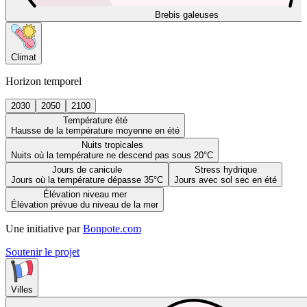
Brebis galeuses
Climat
Horizon temporel
2030
2050
2100
Température été
Hausse de la température moyenne en été
Nuits tropicales
Nuits où la température ne descend pas sous 20°C
Jours de canicule
Stress hydrique
Jours où la température dépasse 35°C
Jours avec sol sec en été
Élévation niveau mer
Élévation prévue du niveau de la mer
Une initiative par
Bonpote.com
Soutenir le projet
Villes