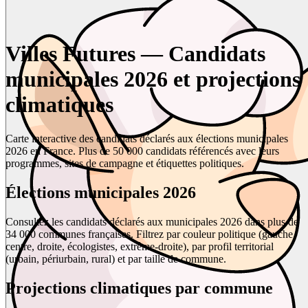
Villes Futures — Candidats
municipales 2026 et projections
climatiques
Carte interactive des candidats déclarés aux élections municipales
2026 en France. Plus de 50 000 candidats référencés avec leurs
programmes, sites de campagne et étiquettes politiques.
Élections municipales 2026
Consultez les candidats déclarés aux municipales 2026 dans plus de
34 000 communes françaises. Filtrez par couleur politique (gauche,
centre, droite, écologistes, extrême-droite), par profil territorial
(urbain, périurbain, rural) et par taille de commune.
Projections climatiques par commune