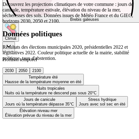
Découvrez les projections climatiques de votre commune : jours de
canicule, température estivale, élévation du niveau de la mer,
sécheresses des sols. Données issues de Météo France et du GIEC,
Brebis galeuses
horizons 2030, 2050 et 2100.
Données politiques
Climat
Résultats des élections municipales 2020, présidentielles 2022 et
législatives 2022. Couleur politique actuelle de la mairie, stabilité
politique, taux d'abstention.
Horizon temporel
2030
2050
2100
Température été
Hausse de la température moyenne en été
Nuits tropicales
Nuits où la température ne descend pas sous 20°C
Jours de canicule
Stress hydrique
Jours où la température dépasse 35°C
Jours avec sol sec en été
Élévation niveau mer
Élévation prévue du niveau de la mer