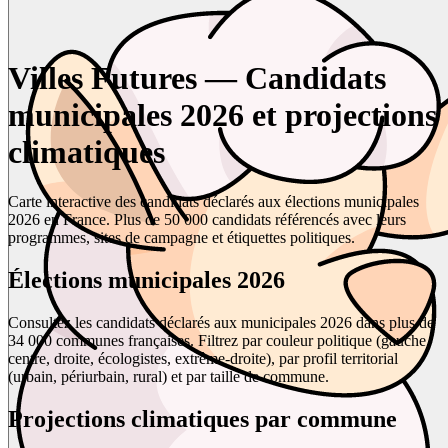
Villes Futures — Candidats
municipales 2026 et projections
climatiques
Carte interactive des candidats déclarés aux élections municipales
2026 en France. Plus de 50 000 candidats référencés avec leurs
programmes, sites de campagne et étiquettes politiques.
Élections municipales 2026
Consultez les candidats déclarés aux municipales 2026 dans plus de
34 000 communes françaises. Filtrez par couleur politique (gauche,
centre, droite, écologistes, extrême-droite), par profil territorial
(urbain, périurbain, rural) et par taille de commune.
Projections climatiques par commune