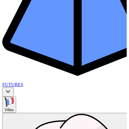
FUTURES
Villes