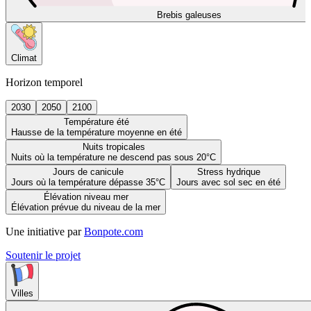
Brebis galeuses
Climat
Horizon temporel
2030
2050
2100
Température été
Hausse de la température moyenne en été
Nuits tropicales
Nuits où la température ne descend pas sous 20°C
Jours de canicule
Stress hydrique
Jours où la température dépasse 35°C
Jours avec sol sec en été
Élévation niveau mer
Élévation prévue du niveau de la mer
Une initiative par
Bonpote.com
Soutenir le projet
Villes