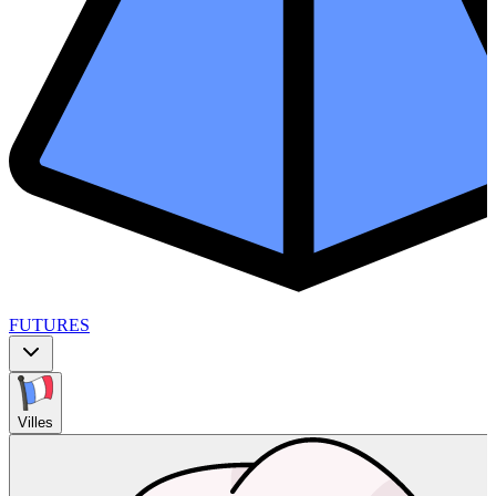
FUTURES
Villes