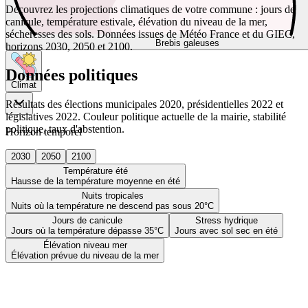
Découvrez les projections climatiques de votre commune : jours de
canicule, température estivale, élévation du niveau de la mer,
sécheresses des sols. Données issues de Météo France et du GIEC,
Brebis galeuses
horizons 2030, 2050 et 2100.
Données politiques
Climat
Résultats des élections municipales 2020, présidentielles 2022 et
législatives 2022. Couleur politique actuelle de la mairie, stabilité
politique, taux d'abstention.
Horizon temporel
2030
2050
2100
Température été
Hausse de la température moyenne en été
Nuits tropicales
Nuits où la température ne descend pas sous 20°C
Jours de canicule
Stress hydrique
Jours où la température dépasse 35°C
Jours avec sol sec en été
Élévation niveau mer
Élévation prévue du niveau de la mer