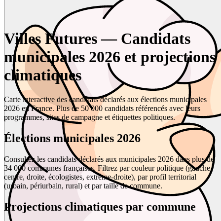
Villes Futures — Candidats
municipales 2026 et projections
climatiques
Carte interactive des candidats déclarés aux élections municipales
2026 en France. Plus de 50 000 candidats référencés avec leurs
programmes, sites de campagne et étiquettes politiques.
Élections municipales 2026
Consultez les candidats déclarés aux municipales 2026 dans plus de
34 000 communes françaises. Filtrez par couleur politique (gauche,
centre, droite, écologistes, extrême-droite), par profil territorial
(urbain, périurbain, rural) et par taille de commune.
Projections climatiques par commune