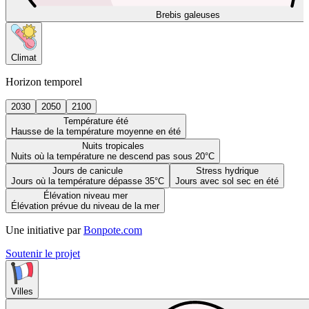
Brebis galeuses
Climat
Horizon temporel
2030
2050
2100
Température été
Hausse de la température moyenne en été
Nuits tropicales
Nuits où la température ne descend pas sous 20°C
Jours de canicule
Stress hydrique
Jours où la température dépasse 35°C
Jours avec sol sec en été
Élévation niveau mer
Élévation prévue du niveau de la mer
Une initiative par
Bonpote.com
Soutenir le projet
Villes