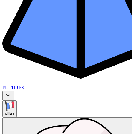
FUTURES
Villes