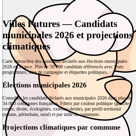
Villes Futures — Candidats
municipales 2026 et projections
climatiques
Carte interactive des candidats déclarés aux élections municipales
2026 en France. Plus de 50 000 candidats référencés avec leurs
programmes, sites de campagne et étiquettes politiques.
Élections municipales 2026
Consultez les candidats déclarés aux municipales 2026 dans plus de
34 000 communes françaises. Filtrez par couleur politique (gauche,
centre, droite, écologistes, extrême-droite), par profil territorial
(urbain, périurbain, rural) et par taille de commune.
Projections climatiques par commune