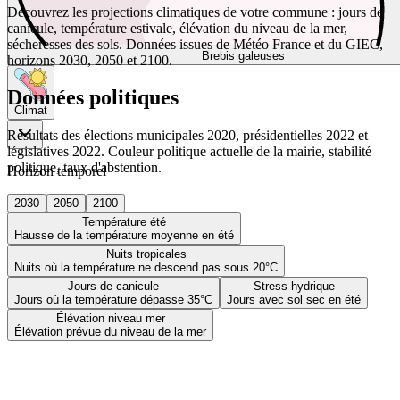
Découvrez les projections climatiques de votre commune : jours de
canicule, température estivale, élévation du niveau de la mer,
sécheresses des sols. Données issues de Météo France et du GIEC,
Brebis galeuses
horizons 2030, 2050 et 2100.
Données politiques
Climat
Résultats des élections municipales 2020, présidentielles 2022 et
législatives 2022. Couleur politique actuelle de la mairie, stabilité
politique, taux d'abstention.
Horizon temporel
2030
2050
2100
Température été
Hausse de la température moyenne en été
Nuits tropicales
Nuits où la température ne descend pas sous 20°C
Jours de canicule
Stress hydrique
Jours où la température dépasse 35°C
Jours avec sol sec en été
Élévation niveau mer
Élévation prévue du niveau de la mer