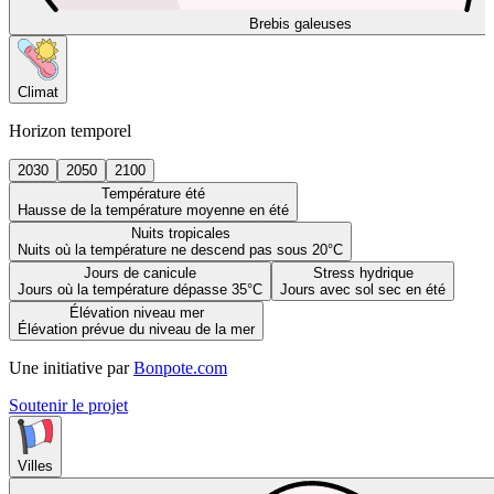
Brebis galeuses
Climat
Horizon temporel
2030
2050
2100
Température été
Hausse de la température moyenne en été
Nuits tropicales
Nuits où la température ne descend pas sous 20°C
Jours de canicule
Stress hydrique
Jours où la température dépasse 35°C
Jours avec sol sec en été
Élévation niveau mer
Élévation prévue du niveau de la mer
Une initiative par
Bonpote.com
Soutenir le projet
Villes