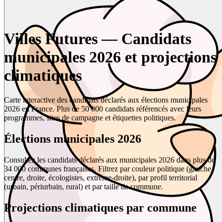
Villes Futures — Candidats
municipales 2026 et projections
climatiques
Carte interactive des candidats déclarés aux élections municipales
2026 en France. Plus de 50 000 candidats référencés avec leurs
programmes, sites de campagne et étiquettes politiques.
Élections municipales 2026
Consultez les candidats déclarés aux municipales 2026 dans plus de
34 000 communes françaises. Filtrez par couleur politique (gauche,
centre, droite, écologistes, extrême-droite), par profil territorial
(urbain, périurbain, rural) et par taille de commune.
Projections climatiques par commune