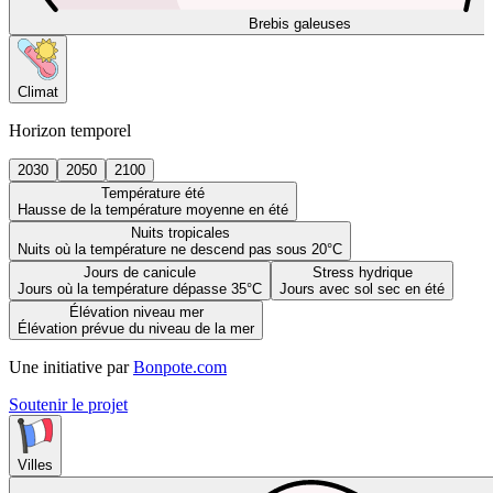
Brebis galeuses
Climat
Horizon temporel
2030
2050
2100
Température été
Hausse de la température moyenne en été
Nuits tropicales
Nuits où la température ne descend pas sous 20°C
Jours de canicule
Stress hydrique
Jours où la température dépasse 35°C
Jours avec sol sec en été
Élévation niveau mer
Élévation prévue du niveau de la mer
Une initiative par
Bonpote.com
Soutenir le projet
Villes