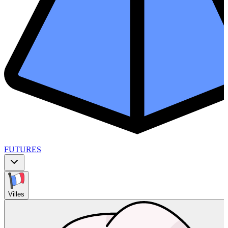
FUTURES
Villes