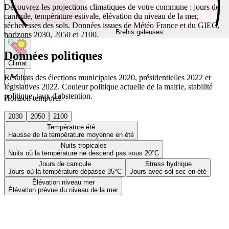
Découvrez les projections climatiques de votre commune : jours de
canicule, température estivale, élévation du niveau de la mer,
sécheresses des sols. Données issues de Météo France et du GIEC,
Brebis galeuses
horizons 2030, 2050 et 2100.
Données politiques
Climat
Résultats des élections municipales 2020, présidentielles 2022 et
législatives 2022. Couleur politique actuelle de la mairie, stabilité
politique, taux d'abstention.
Horizon temporel
2030
2050
2100
Température été
Hausse de la température moyenne en été
Nuits tropicales
Nuits où la température ne descend pas sous 20°C
Jours de canicule
Stress hydrique
Jours où la température dépasse 35°C
Jours avec sol sec en été
Élévation niveau mer
Élévation prévue du niveau de la mer