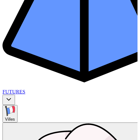
FUTURES
Villes