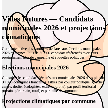
Villes Futures — Candidats
municipales 2026 et projections
climatiques
Carte interactive des candidats déclarés aux élections municipales
2026 en France. Plus de 50 000 candidats référencés avec leurs
programmes, sites de campagne et étiquettes politiques.
Élections municipales 2026
Consultez les candidats déclarés aux municipales 2026 dans plus de
34 000 communes françaises. Filtrez par couleur politique (gauche,
centre, droite, écologistes, extrême-droite), par profil territorial
(urbain, périurbain, rural) et par taille de commune.
Projections climatiques par commune