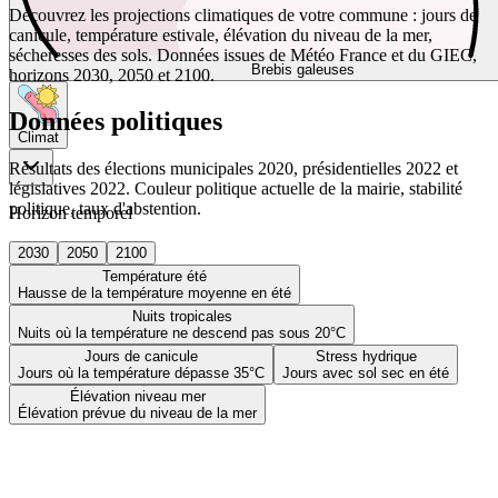
Découvrez les projections climatiques de votre commune : jours de
canicule, température estivale, élévation du niveau de la mer,
sécheresses des sols. Données issues de Météo France et du GIEC,
Brebis galeuses
horizons 2030, 2050 et 2100.
Données politiques
Climat
Résultats des élections municipales 2020, présidentielles 2022 et
législatives 2022. Couleur politique actuelle de la mairie, stabilité
politique, taux d'abstention.
Horizon temporel
2030
2050
2100
Température été
Hausse de la température moyenne en été
Nuits tropicales
Nuits où la température ne descend pas sous 20°C
Jours de canicule
Stress hydrique
Jours où la température dépasse 35°C
Jours avec sol sec en été
Élévation niveau mer
Élévation prévue du niveau de la mer