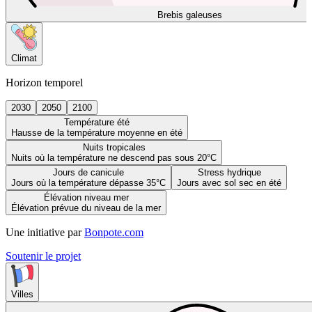
Brebis galeuses
Climat
Horizon temporel
2030
2050
2100
Température été
Hausse de la température moyenne en été
Nuits tropicales
Nuits où la température ne descend pas sous 20°C
Jours de canicule
Stress hydrique
Jours où la température dépasse 35°C
Jours avec sol sec en été
Élévation niveau mer
Élévation prévue du niveau de la mer
Une initiative par
Bonpote.com
Soutenir le projet
Villes