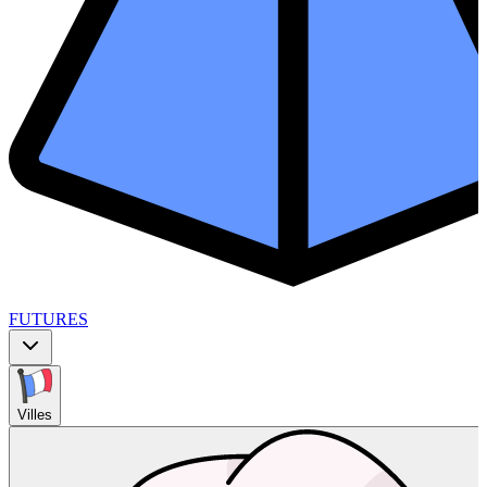
FUTURES
Villes