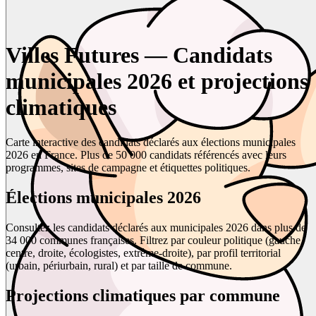
Villes Futures — Candidats
municipales 2026 et projections
climatiques
Carte interactive des candidats déclarés aux élections municipales
2026 en France. Plus de 50 000 candidats référencés avec leurs
programmes, sites de campagne et étiquettes politiques.
Élections municipales 2026
Consultez les candidats déclarés aux municipales 2026 dans plus de
34 000 communes françaises. Filtrez par couleur politique (gauche,
centre, droite, écologistes, extrême-droite), par profil territorial
(urbain, périurbain, rural) et par taille de commune.
Projections climatiques par commune