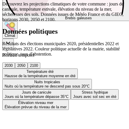
Découvrez les projections climatiques de votre commune : jours de
canicule, température estivale, élévation du niveau de la mer,
sécheresses des sols. Données issues de Météo France et du GIEC,
Brebis galeuses
horizons 2030, 2050 et 2100.
Données politiques
Climat
Résultats des élections municipales 2020, présidentielles 2022 et
législatives 2022. Couleur politique actuelle de la mairie, stabilité
politique, taux d'abstention.
Horizon temporel
2030
2050
2100
Température été
Hausse de la température moyenne en été
Nuits tropicales
Nuits où la température ne descend pas sous 20°C
Jours de canicule
Stress hydrique
Jours où la température dépasse 35°C
Jours avec sol sec en été
Élévation niveau mer
Élévation prévue du niveau de la mer