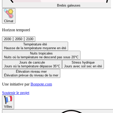
Brebis galeuses
Climat
Horizon temporel
2030
2050
2100
Température été
Hausse de la température moyenne en été
Nuits tropicales
Nuits où la température ne descend pas sous 20°C
Jours de canicule
Stress hydrique
Jours où la température dépasse 35°C
Jours avec sol sec en été
Élévation niveau mer
Élévation prévue du niveau de la mer
Une initiative par
Bonpote.com
Soutenir le projet
Villes