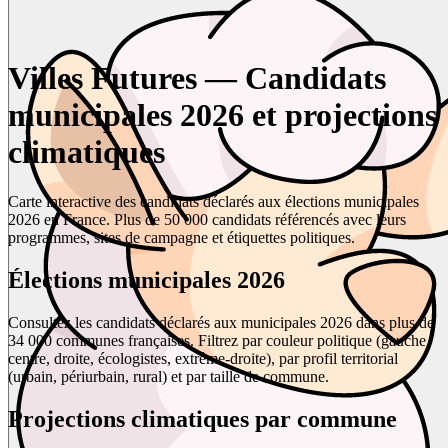
Villes Futures — Candidats
municipales 2026 et projections
climatiques
Carte interactive des candidats déclarés aux élections municipales
2026 en France. Plus de 50 000 candidats référencés avec leurs
programmes, sites de campagne et étiquettes politiques.
Élections municipales 2026
Consultez les candidats déclarés aux municipales 2026 dans plus de
34 000 communes françaises. Filtrez par couleur politique (gauche,
centre, droite, écologistes, extrême-droite), par profil territorial
(urbain, périurbain, rural) et par taille de commune.
Projections climatiques par commune