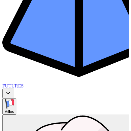
FUTURES
Villes