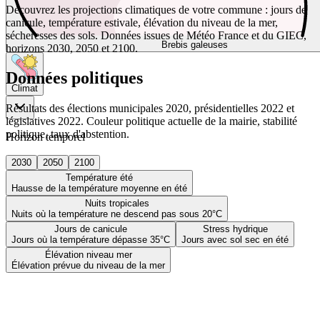
Découvrez les projections climatiques de votre commune : jours de
canicule, température estivale, élévation du niveau de la mer,
sécheresses des sols. Données issues de Météo France et du GIEC,
Brebis galeuses
horizons 2030, 2050 et 2100.
Données politiques
Climat
Résultats des élections municipales 2020, présidentielles 2022 et
législatives 2022. Couleur politique actuelle de la mairie, stabilité
politique, taux d'abstention.
Horizon temporel
2030
2050
2100
Température été
Hausse de la température moyenne en été
Nuits tropicales
Nuits où la température ne descend pas sous 20°C
Jours de canicule
Stress hydrique
Jours où la température dépasse 35°C
Jours avec sol sec en été
Élévation niveau mer
Élévation prévue du niveau de la mer