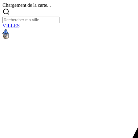
Chargement de la carte...
VILLES