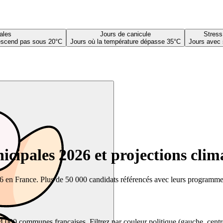
ales
Jours de canicule
Stress
descend pas sous 20°C
Jours où la température dépasse 35°C
Jours avec 
cipales 2026 et projections clim
26 en France. Plus de 50 000 candidats référencés avec leurs programmes,
00 communes françaises. Filtrez par couleur politique (gauche, centre, dr