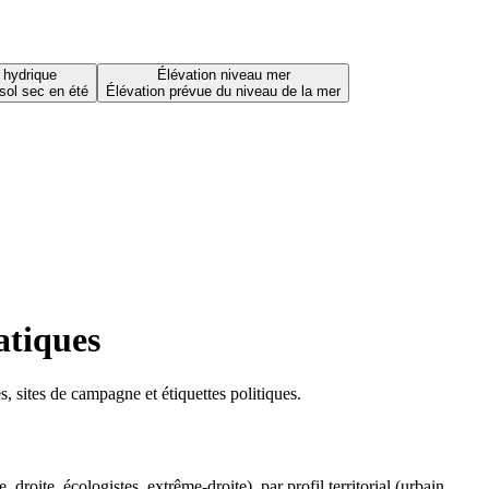
 hydrique
Élévation niveau mer
sol sec en été
Élévation prévue du niveau de la mer
atiques
 sites de campagne et étiquettes politiques.
oite, écologistes, extrême-droite), par profil territorial (urbain,