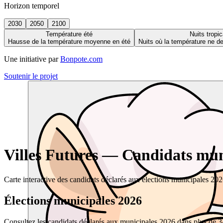
Horizon temporel
2030
2050
2100
Température été
Nuits tropic
Hausse de la température moyenne en été
Nuits où la température ne 
Une initiative par
Bonpote.com
Soutenir le projet
Villes Futures — Candidats muni
Carte interactive des candidats déclarés aux élections municipales 20
Élections municipales 2026
Consultez les candidats déclarés aux municipales 2026 dans plus de 34 0