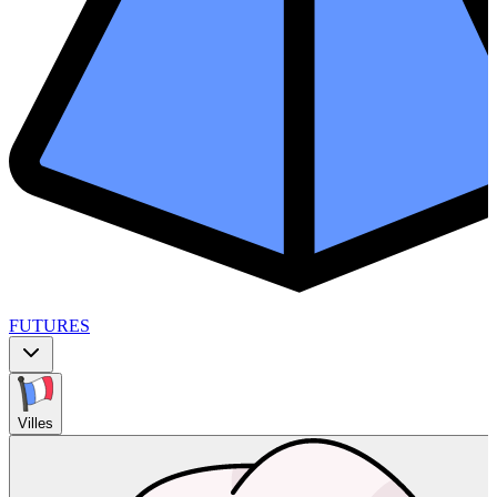
FUTURES
Villes