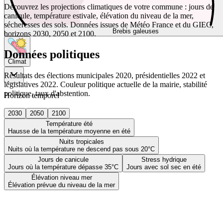
Découvrez les projections climatiques de votre commune : jours de
canicule, température estivale, élévation du niveau de la mer,
sécheresses des sols. Données issues de Météo France et du GIEC,
Brebis galeuses
horizons 2030, 2050 et 2100.
Données politiques
Climat
Résultats des élections municipales 2020, présidentielles 2022 et
législatives 2022. Couleur politique actuelle de la mairie, stabilité
politique, taux d'abstention.
Horizon temporel
2030
2050
2100
Température été
Hausse de la température moyenne en été
Nuits tropicales
Nuits où la température ne descend pas sous 20°C
Jours de canicule
Stress hydrique
Jours où la température dépasse 35°C
Jours avec sol sec en été
Élévation niveau mer
Élévation prévue du niveau de la mer