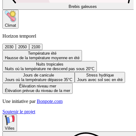
Brebis galeuses
Climat
Horizon temporel
2030
2050
2100
Température été
Hausse de la température moyenne en été
Nuits tropicales
Nuits où la température ne descend pas sous 20°C
Jours de canicule
Stress hydrique
Jours où la température dépasse 35°C
Jours avec sol sec en été
Élévation niveau mer
Élévation prévue du niveau de la mer
Une initiative par
Bonpote.com
Soutenir le projet
Villes