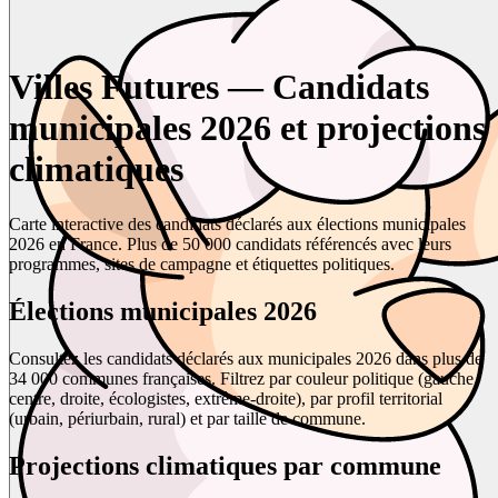
Villes Futures — Candidats
municipales 2026 et projections
climatiques
Carte interactive des candidats déclarés aux élections municipales
2026 en France. Plus de 50 000 candidats référencés avec leurs
programmes, sites de campagne et étiquettes politiques.
Élections municipales 2026
Consultez les candidats déclarés aux municipales 2026 dans plus de
34 000 communes françaises. Filtrez par couleur politique (gauche,
centre, droite, écologistes, extrême-droite), par profil territorial
(urbain, périurbain, rural) et par taille de commune.
Projections climatiques par commune