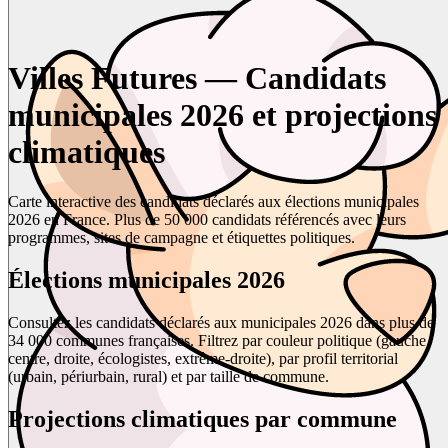
Villes Futures — Candidats
municipales 2026 et projections
climatiques
Carte interactive des candidats déclarés aux élections municipales
2026 en France. Plus de 50 000 candidats référencés avec leurs
programmes, sites de campagne et étiquettes politiques.
Élections municipales 2026
Consultez les candidats déclarés aux municipales 2026 dans plus de
34 000 communes françaises. Filtrez par couleur politique (gauche,
centre, droite, écologistes, extrême-droite), par profil territorial
(urbain, périurbain, rural) et par taille de commune.
Projections climatiques par commune