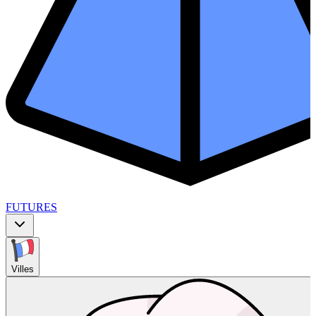
FUTURES
Villes