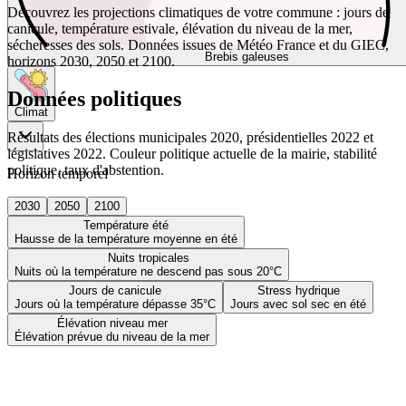
Découvrez les projections climatiques de votre commune : jours de
canicule, température estivale, élévation du niveau de la mer,
sécheresses des sols. Données issues de Météo France et du GIEC,
Brebis galeuses
horizons 2030, 2050 et 2100.
Données politiques
Climat
Résultats des élections municipales 2020, présidentielles 2022 et
législatives 2022. Couleur politique actuelle de la mairie, stabilité
politique, taux d'abstention.
Horizon temporel
2030
2050
2100
Température été
Hausse de la température moyenne en été
Nuits tropicales
Nuits où la température ne descend pas sous 20°C
Jours de canicule
Stress hydrique
Jours où la température dépasse 35°C
Jours avec sol sec en été
Élévation niveau mer
Élévation prévue du niveau de la mer