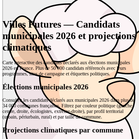
Villes Futures — Candidats
municipales 2026 et projections
climatiques
Carte interactive des candidats déclarés aux élections municipales
2026 en France. Plus de 50 000 candidats référencés avec leurs
programmes, sites de campagne et étiquettes politiques.
Élections municipales 2026
Consultez les candidats déclarés aux municipales 2026 dans plus de
34 000 communes françaises. Filtrez par couleur politique (gauche,
centre, droite, écologistes, extrême-droite), par profil territorial
(urbain, périurbain, rural) et par taille de commune.
Projections climatiques par commune