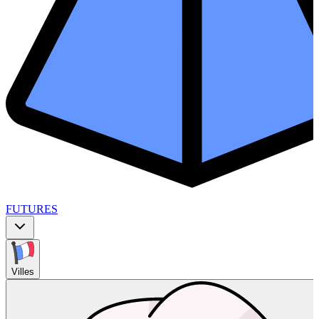
FUTURES
Villes