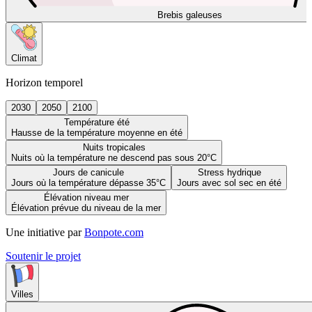
Brebis galeuses
Climat
Horizon temporel
2030
2050
2100
Température été
Hausse de la température moyenne en été
Nuits tropicales
Nuits où la température ne descend pas sous 20°C
Jours de canicule
Stress hydrique
Jours où la température dépasse 35°C
Jours avec sol sec en été
Élévation niveau mer
Élévation prévue du niveau de la mer
Une initiative par
Bonpote.com
Soutenir le projet
Villes