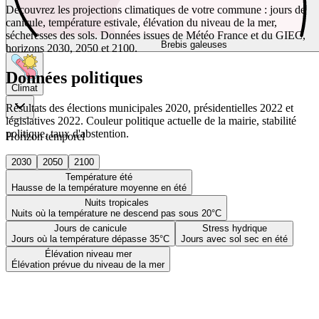
Découvrez les projections climatiques de votre commune : jours de
canicule, température estivale, élévation du niveau de la mer,
sécheresses des sols. Données issues de Météo France et du GIEC,
Brebis galeuses
horizons 2030, 2050 et 2100.
Données politiques
Climat
Résultats des élections municipales 2020, présidentielles 2022 et
législatives 2022. Couleur politique actuelle de la mairie, stabilité
politique, taux d'abstention.
Horizon temporel
2030
2050
2100
Température été
Hausse de la température moyenne en été
Nuits tropicales
Nuits où la température ne descend pas sous 20°C
Jours de canicule
Stress hydrique
Jours où la température dépasse 35°C
Jours avec sol sec en été
Élévation niveau mer
Élévation prévue du niveau de la mer