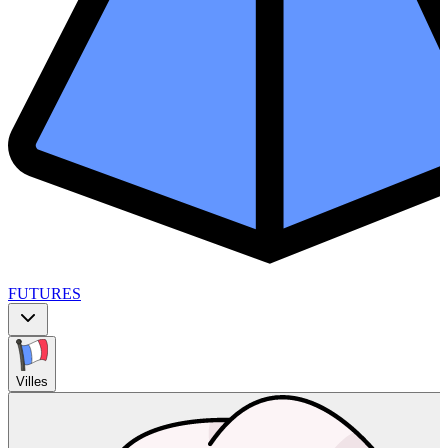
FUTURES
Villes