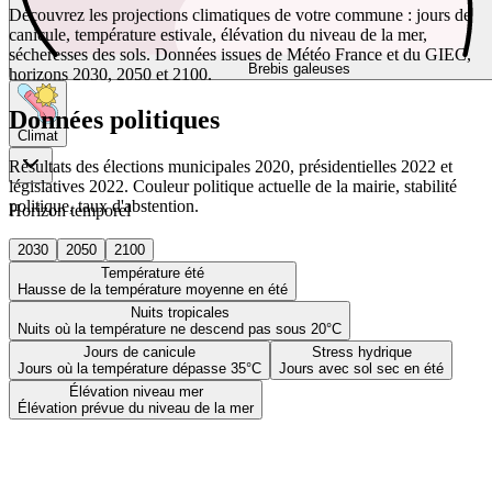
Découvrez les projections climatiques de votre commune : jours de
canicule, température estivale, élévation du niveau de la mer,
sécheresses des sols. Données issues de Météo France et du GIEC,
Brebis galeuses
horizons 2030, 2050 et 2100.
Données politiques
Climat
Résultats des élections municipales 2020, présidentielles 2022 et
législatives 2022. Couleur politique actuelle de la mairie, stabilité
politique, taux d'abstention.
Horizon temporel
2030
2050
2100
Température été
Hausse de la température moyenne en été
Nuits tropicales
Nuits où la température ne descend pas sous 20°C
Jours de canicule
Stress hydrique
Jours où la température dépasse 35°C
Jours avec sol sec en été
Élévation niveau mer
Élévation prévue du niveau de la mer