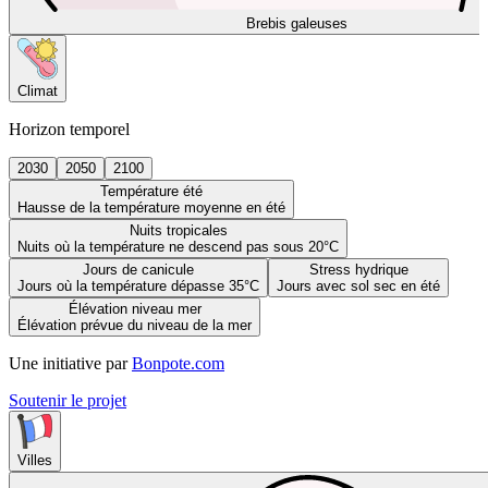
Brebis galeuses
Climat
Horizon temporel
2030
2050
2100
Température été
Hausse de la température moyenne en été
Nuits tropicales
Nuits où la température ne descend pas sous 20°C
Jours de canicule
Stress hydrique
Jours où la température dépasse 35°C
Jours avec sol sec en été
Élévation niveau mer
Élévation prévue du niveau de la mer
Une initiative par
Bonpote.com
Soutenir le projet
Villes