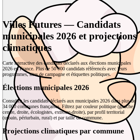
Villes Futures — Candidats
municipales 2026 et projections
climatiques
Carte interactive des candidats déclarés aux élections municipales
2026 en France. Plus de 50 000 candidats référencés avec leurs
programmes, sites de campagne et étiquettes politiques.
Élections municipales 2026
Consultez les candidats déclarés aux municipales 2026 dans plus de
34 000 communes françaises. Filtrez par couleur politique (gauche,
centre, droite, écologistes, extrême-droite), par profil territorial
(urbain, périurbain, rural) et par taille de commune.
Projections climatiques par commune