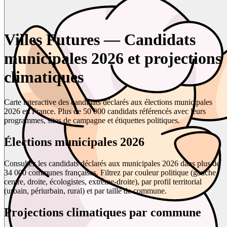
Villes Futures — Candidats
municipales 2026 et projections
climatiques
Carte interactive des candidats déclarés aux élections municipales
2026 en France. Plus de 50 000 candidats référencés avec leurs
programmes, sites de campagne et étiquettes politiques.
Élections municipales 2026
Consultez les candidats déclarés aux municipales 2026 dans plus de
34 000 communes françaises. Filtrez par couleur politique (gauche,
centre, droite, écologistes, extrême-droite), par profil territorial
(urbain, périurbain, rural) et par taille de commune.
Projections climatiques par commune