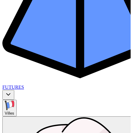
FUTURES
Villes