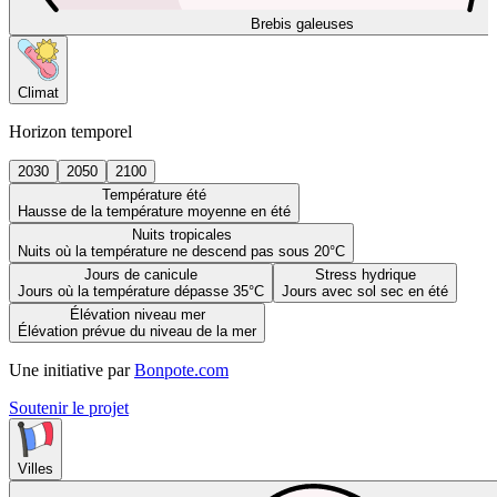
Brebis galeuses
Climat
Horizon temporel
2030
2050
2100
Température été
Hausse de la température moyenne en été
Nuits tropicales
Nuits où la température ne descend pas sous 20°C
Jours de canicule
Stress hydrique
Jours où la température dépasse 35°C
Jours avec sol sec en été
Élévation niveau mer
Élévation prévue du niveau de la mer
Une initiative par
Bonpote.com
Soutenir le projet
Villes