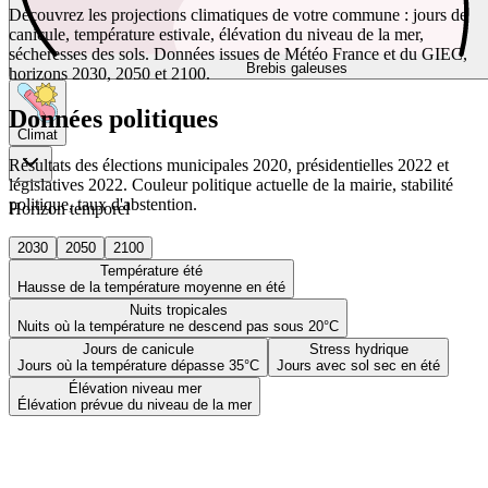
Découvrez les projections climatiques de votre commune : jours de
canicule, température estivale, élévation du niveau de la mer,
sécheresses des sols. Données issues de Météo France et du GIEC,
Brebis galeuses
horizons 2030, 2050 et 2100.
Données politiques
Climat
Résultats des élections municipales 2020, présidentielles 2022 et
législatives 2022. Couleur politique actuelle de la mairie, stabilité
politique, taux d'abstention.
Horizon temporel
2030
2050
2100
Température été
Hausse de la température moyenne en été
Nuits tropicales
Nuits où la température ne descend pas sous 20°C
Jours de canicule
Stress hydrique
Jours où la température dépasse 35°C
Jours avec sol sec en été
Élévation niveau mer
Élévation prévue du niveau de la mer