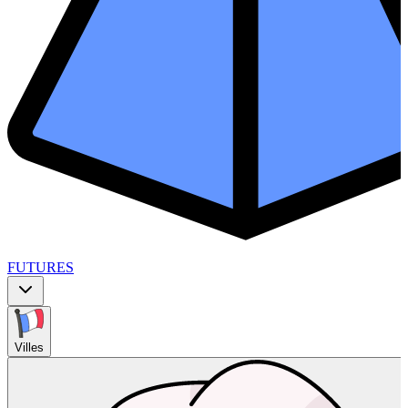
FUTURES
Villes