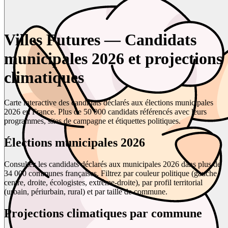
Villes Futures — Candidats
municipales 2026 et projections
climatiques
Carte interactive des candidats déclarés aux élections municipales
2026 en France. Plus de 50 000 candidats référencés avec leurs
programmes, sites de campagne et étiquettes politiques.
Élections municipales 2026
Consultez les candidats déclarés aux municipales 2026 dans plus de
34 000 communes françaises. Filtrez par couleur politique (gauche,
centre, droite, écologistes, extrême-droite), par profil territorial
(urbain, périurbain, rural) et par taille de commune.
Projections climatiques par commune