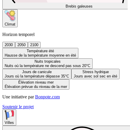
Brebis galeuses
Climat
Horizon temporel
2030
2050
2100
Température été
Hausse de la température moyenne en été
Nuits tropicales
Nuits où la température ne descend pas sous 20°C
Jours de canicule
Stress hydrique
Jours où la température dépasse 35°C
Jours avec sol sec en été
Élévation niveau mer
Élévation prévue du niveau de la mer
Une initiative par
Bonpote.com
Soutenir le projet
Villes