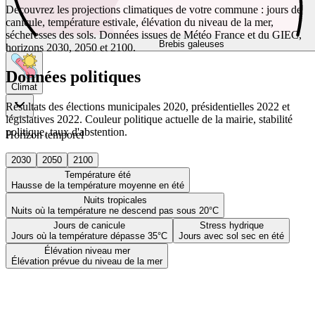
Découvrez les projections climatiques de votre commune : jours de
canicule, température estivale, élévation du niveau de la mer,
sécheresses des sols. Données issues de Météo France et du GIEC,
Brebis galeuses
horizons 2030, 2050 et 2100.
Données politiques
Climat
Résultats des élections municipales 2020, présidentielles 2022 et
législatives 2022. Couleur politique actuelle de la mairie, stabilité
politique, taux d'abstention.
Horizon temporel
2030
2050
2100
Température été
Hausse de la température moyenne en été
Nuits tropicales
Nuits où la température ne descend pas sous 20°C
Jours de canicule
Stress hydrique
Jours où la température dépasse 35°C
Jours avec sol sec en été
Élévation niveau mer
Élévation prévue du niveau de la mer