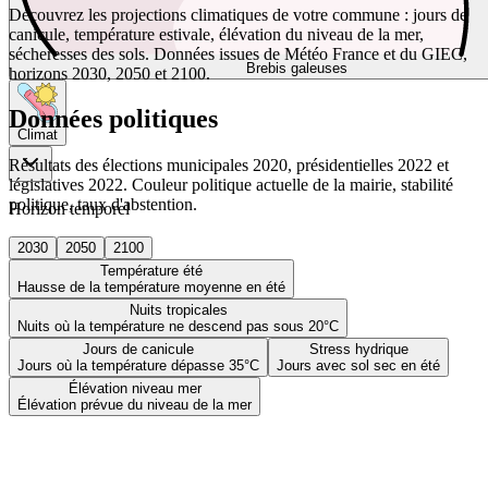
Découvrez les projections climatiques de votre commune : jours de
canicule, température estivale, élévation du niveau de la mer,
sécheresses des sols. Données issues de Météo France et du GIEC,
Brebis galeuses
horizons 2030, 2050 et 2100.
Données politiques
Climat
Résultats des élections municipales 2020, présidentielles 2022 et
législatives 2022. Couleur politique actuelle de la mairie, stabilité
politique, taux d'abstention.
Horizon temporel
2030
2050
2100
Température été
Hausse de la température moyenne en été
Nuits tropicales
Nuits où la température ne descend pas sous 20°C
Jours de canicule
Stress hydrique
Jours où la température dépasse 35°C
Jours avec sol sec en été
Élévation niveau mer
Élévation prévue du niveau de la mer