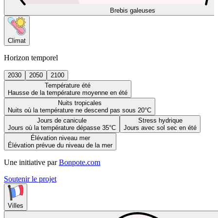
Brebis galeuses
Climat
Horizon temporel
2030
2050
2100
Température été
Hausse de la température moyenne en été
Nuits tropicales
Nuits où la température ne descend pas sous 20°C
Jours de canicule
Stress hydrique
Jours où la température dépasse 35°C
Jours avec sol sec en été
Élévation niveau mer
Élévation prévue du niveau de la mer
Une initiative par
Bonpote.com
Soutenir le projet
Villes