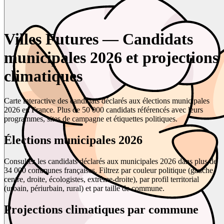
Villes Futures — Candidats
municipales 2026 et projections
climatiques
Carte interactive des candidats déclarés aux élections municipales
2026 en France. Plus de 50 000 candidats référencés avec leurs
programmes, sites de campagne et étiquettes politiques.
Élections municipales 2026
Consultez les candidats déclarés aux municipales 2026 dans plus de
34 000 communes françaises. Filtrez par couleur politique (gauche,
centre, droite, écologistes, extrême-droite), par profil territorial
(urbain, périurbain, rural) et par taille de commune.
Projections climatiques par commune