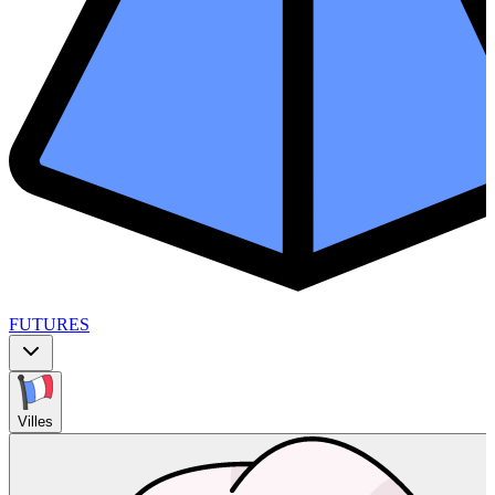
FUTURES
Villes