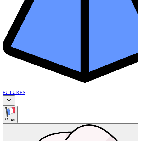
FUTURES
Villes