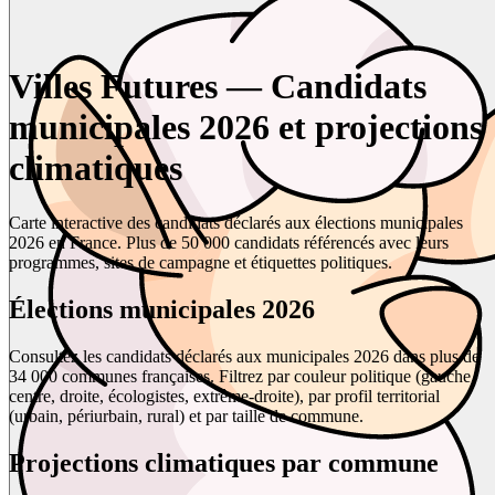
Villes Futures — Candidats
municipales 2026 et projections
climatiques
Carte interactive des candidats déclarés aux élections municipales
2026 en France. Plus de 50 000 candidats référencés avec leurs
programmes, sites de campagne et étiquettes politiques.
Élections municipales 2026
Consultez les candidats déclarés aux municipales 2026 dans plus de
34 000 communes françaises. Filtrez par couleur politique (gauche,
centre, droite, écologistes, extrême-droite), par profil territorial
(urbain, périurbain, rural) et par taille de commune.
Projections climatiques par commune