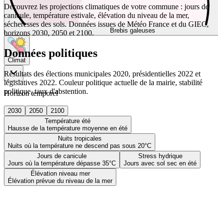
Découvrez les projections climatiques de votre commune : jours de
canicule, température estivale, élévation du niveau de la mer,
sécheresses des sols. Données issues de Météo France et du GIEC,
Brebis galeuses
horizons 2030, 2050 et 2100.
Données politiques
Climat
Résultats des élections municipales 2020, présidentielles 2022 et
législatives 2022. Couleur politique actuelle de la mairie, stabilité
politique, taux d'abstention.
Horizon temporel
2030
2050
2100
Température été
Hausse de la température moyenne en été
Nuits tropicales
Nuits où la température ne descend pas sous 20°C
Jours de canicule
Stress hydrique
Jours où la température dépasse 35°C
Jours avec sol sec en été
Élévation niveau mer
Élévation prévue du niveau de la mer