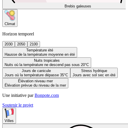
Brebis galeuses
Climat
Horizon temporel
2030
2050
2100
Température été
Hausse de la température moyenne en été
Nuits tropicales
Nuits où la température ne descend pas sous 20°C
Jours de canicule
Stress hydrique
Jours où la température dépasse 35°C
Jours avec sol sec en été
Élévation niveau mer
Élévation prévue du niveau de la mer
Une initiative par
Bonpote.com
Soutenir le projet
Villes