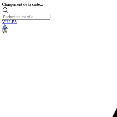
Chargement de la carte...
VILLES