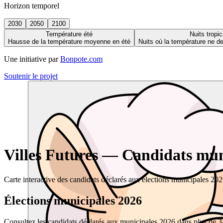
Horizon temporel
2030
2050
2100
Température été
Nuits tropic
Hausse de la température moyenne en été
Nuits où la température ne 
Une initiative par
Bonpote.com
Soutenir le projet
Villes Futures — Candidats muni
Carte interactive des candidats déclarés aux élections municipales 20
Élections municipales 2026
Consultez les candidats déclarés aux municipales 2026 dans plus de 34 0