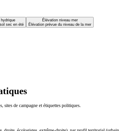
 hydrique
Élévation niveau mer
sol sec en été
Élévation prévue du niveau de la mer
atiques
 sites de campagne et étiquettes politiques.
oite, écologistes, extrême-droite), par profil territorial (urbain,