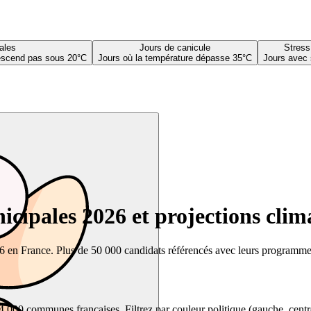
ales
Jours de canicule
Stress
descend pas sous 20°C
Jours où la température dépasse 35°C
Jours avec 
cipales 2026 et projections clim
26 en France. Plus de 50 000 candidats référencés avec leurs programmes,
00 communes françaises. Filtrez par couleur politique (gauche, centre, dr