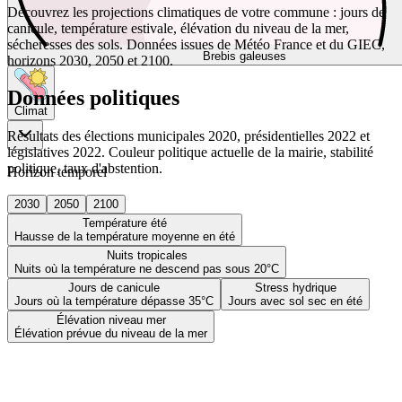
Découvrez les projections climatiques de votre commune : jours de
canicule, température estivale, élévation du niveau de la mer,
sécheresses des sols. Données issues de Météo France et du GIEC,
Brebis galeuses
horizons 2030, 2050 et 2100.
Données politiques
Climat
Résultats des élections municipales 2020, présidentielles 2022 et
législatives 2022. Couleur politique actuelle de la mairie, stabilité
politique, taux d'abstention.
Horizon temporel
2030
2050
2100
Température été
Hausse de la température moyenne en été
Nuits tropicales
Nuits où la température ne descend pas sous 20°C
Jours de canicule
Stress hydrique
Jours où la température dépasse 35°C
Jours avec sol sec en été
Élévation niveau mer
Élévation prévue du niveau de la mer