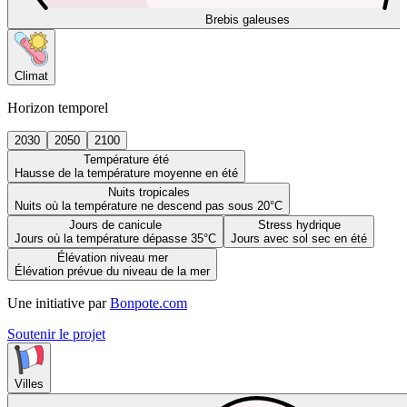
Brebis galeuses
Climat
Horizon temporel
2030
2050
2100
Température été
Hausse de la température moyenne en été
Nuits tropicales
Nuits où la température ne descend pas sous 20°C
Jours de canicule
Stress hydrique
Jours où la température dépasse 35°C
Jours avec sol sec en été
Élévation niveau mer
Élévation prévue du niveau de la mer
Une initiative par
Bonpote.com
Soutenir le projet
Villes