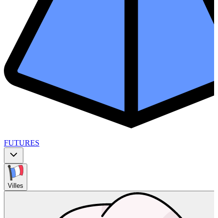
FUTURES
Villes