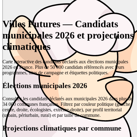
Villes Futures — Candidats
municipales 2026 et projections
climatiques
Carte interactive des candidats déclarés aux élections municipales
2026 en France. Plus de 50 000 candidats référencés avec leurs
programmes, sites de campagne et étiquettes politiques.
Élections municipales 2026
Consultez les candidats déclarés aux municipales 2026 dans plus de
34 000 communes françaises. Filtrez par couleur politique (gauche,
centre, droite, écologistes, extrême-droite), par profil territorial
(urbain, périurbain, rural) et par taille de commune.
Projections climatiques par commune