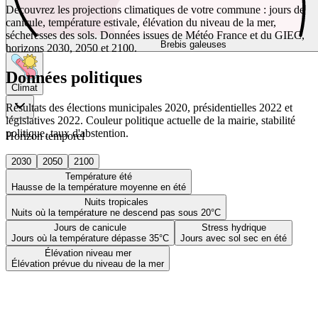
Découvrez les projections climatiques de votre commune : jours de
canicule, température estivale, élévation du niveau de la mer,
sécheresses des sols. Données issues de Météo France et du GIEC,
Brebis galeuses
horizons 2030, 2050 et 2100.
Données politiques
Climat
Résultats des élections municipales 2020, présidentielles 2022 et
législatives 2022. Couleur politique actuelle de la mairie, stabilité
politique, taux d'abstention.
Horizon temporel
2030
2050
2100
Température été
Hausse de la température moyenne en été
Nuits tropicales
Nuits où la température ne descend pas sous 20°C
Jours de canicule
Stress hydrique
Jours où la température dépasse 35°C
Jours avec sol sec en été
Élévation niveau mer
Élévation prévue du niveau de la mer