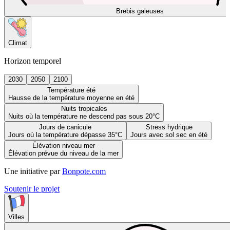
Brebis galeuses
Climat
Horizon temporel
2030
2050
2100
Température été
Hausse de la température moyenne en été
Nuits tropicales
Nuits où la température ne descend pas sous 20°C
Jours de canicule
Stress hydrique
Jours où la température dépasse 35°C
Jours avec sol sec en été
Élévation niveau mer
Élévation prévue du niveau de la mer
Une initiative par
Bonpote.com
Soutenir le projet
Villes