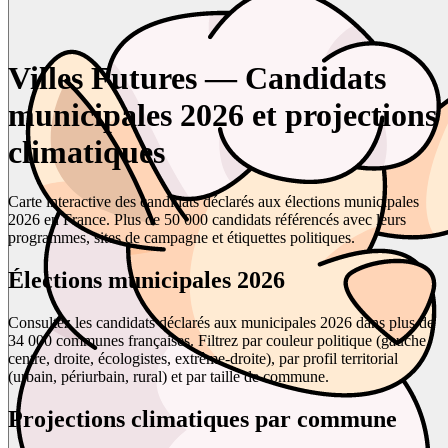
Villes Futures — Candidats
municipales 2026 et projections
climatiques
Carte interactive des candidats déclarés aux élections municipales
2026 en France. Plus de 50 000 candidats référencés avec leurs
programmes, sites de campagne et étiquettes politiques.
Élections municipales 2026
Consultez les candidats déclarés aux municipales 2026 dans plus de
34 000 communes françaises. Filtrez par couleur politique (gauche,
centre, droite, écologistes, extrême-droite), par profil territorial
(urbain, périurbain, rural) et par taille de commune.
Projections climatiques par commune