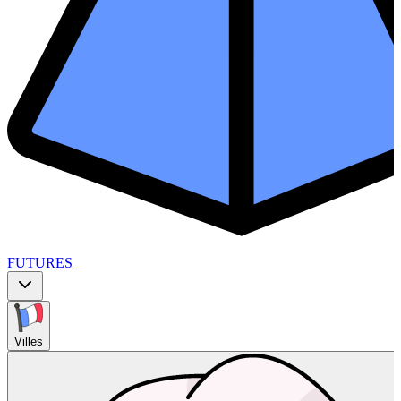
FUTURES
Villes