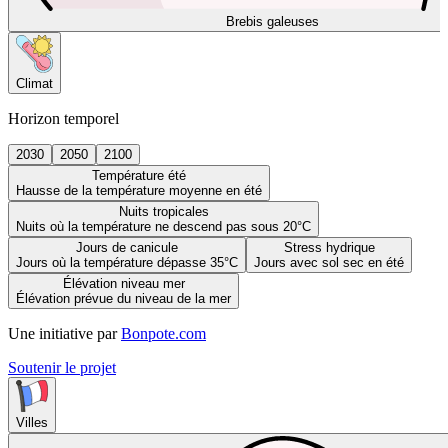
Brebis galeuses
Climat
Horizon temporel
2030
2050
2100
Température été
Hausse de la température moyenne en été
Nuits tropicales
Nuits où la température ne descend pas sous 20°C
Jours de canicule
Stress hydrique
Jours où la température dépasse 35°C
Jours avec sol sec en été
Élévation niveau mer
Élévation prévue du niveau de la mer
Une initiative par
Bonpote.com
Soutenir le projet
Villes