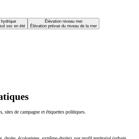
 hydrique
Élévation niveau mer
sol sec en été
Élévation prévue du niveau de la mer
atiques
 sites de campagne et étiquettes politiques.
oite, écologistes, extrême-droite), par profil territorial (urbain,