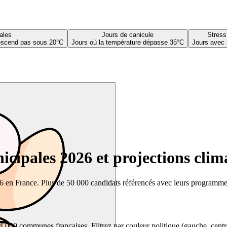
ales
Jours de canicule
Stress
descend pas sous 20°C
Jours où la température dépasse 35°C
Jours avec 
cipales 2026 et projections clim
26 en France. Plus de 50 000 candidats référencés avec leurs programmes,
00 communes françaises. Filtrez par couleur politique (gauche, centre, dr