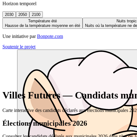
Horizon temporel
2030
2050
2100
Température été
Nuits tropic
Hausse de la température moyenne en été
Nuits où la température ne 
Une initiative par
Bonpote.com
Soutenir le projet
Villes Futures — Candidats muni
Carte interactive des candidats déclarés aux élections municipales 20
Élections municipales 2026
Consultez les candidats déclarés aux municipales 2026 dans plus de 34 0