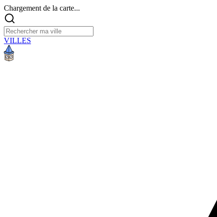
Chargement de la carte...
VILLES