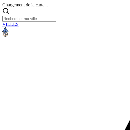
Chargement de la carte...
VILLES