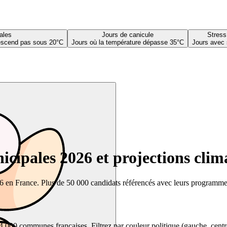
ales
Jours de canicule
Stress
descend pas sous 20°C
Jours où la température dépasse 35°C
Jours avec 
cipales 2026 et projections clim
26 en France. Plus de 50 000 candidats référencés avec leurs programmes,
00 communes françaises. Filtrez par couleur politique (gauche, centre, dr