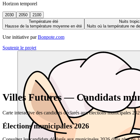
Horizon temporel
2030
2050
2100
Température été
Nuits tropic
Hausse de la température moyenne en été
Nuits où la température ne 
Une initiative par
Bonpote.com
Soutenir le projet
Villes Futures — Candidats muni
Carte interactive des candidats déclarés aux élections municipales 20
Élections municipales 2026
Consultez les candidats déclarés aux municipales 2026 dans plus de 34 0