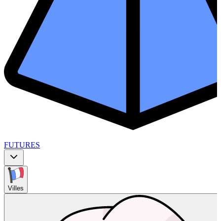
FUTURES
Villes