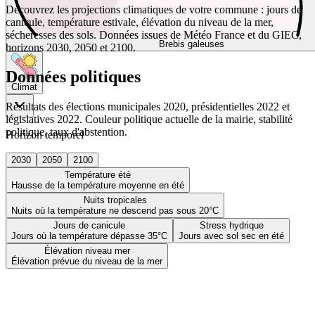
Découvrez les projections climatiques de votre commune : jours de
canicule, température estivale, élévation du niveau de la mer,
sécheresses des sols. Données issues de Météo France et du GIEC,
Brebis galeuses
horizons 2030, 2050 et 2100.
Données politiques
Climat
Résultats des élections municipales 2020, présidentielles 2022 et
législatives 2022. Couleur politique actuelle de la mairie, stabilité
politique, taux d'abstention.
Horizon temporel
2030
2050
2100
Température été
Hausse de la température moyenne en été
Nuits tropicales
Nuits où la température ne descend pas sous 20°C
Jours de canicule
Stress hydrique
Jours où la température dépasse 35°C
Jours avec sol sec en été
Élévation niveau mer
Élévation prévue du niveau de la mer