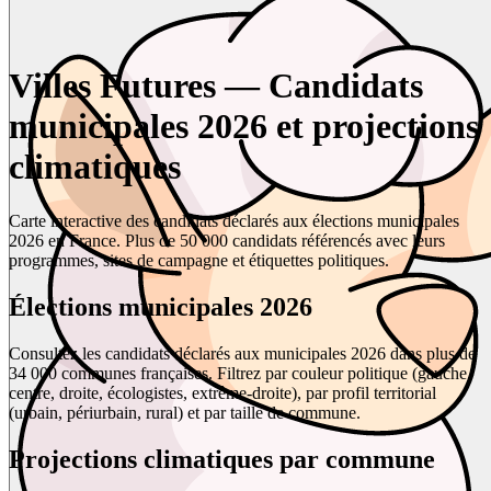
Villes Futures — Candidats
municipales 2026 et projections
climatiques
Carte interactive des candidats déclarés aux élections municipales
2026 en France. Plus de 50 000 candidats référencés avec leurs
programmes, sites de campagne et étiquettes politiques.
Élections municipales 2026
Consultez les candidats déclarés aux municipales 2026 dans plus de
34 000 communes françaises. Filtrez par couleur politique (gauche,
centre, droite, écologistes, extrême-droite), par profil territorial
(urbain, périurbain, rural) et par taille de commune.
Projections climatiques par commune