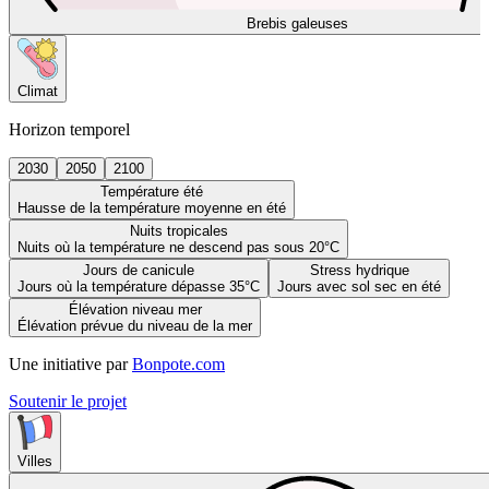
Brebis galeuses
Climat
Horizon temporel
2030
2050
2100
Température été
Hausse de la température moyenne en été
Nuits tropicales
Nuits où la température ne descend pas sous 20°C
Jours de canicule
Stress hydrique
Jours où la température dépasse 35°C
Jours avec sol sec en été
Élévation niveau mer
Élévation prévue du niveau de la mer
Une initiative par
Bonpote.com
Soutenir le projet
Villes