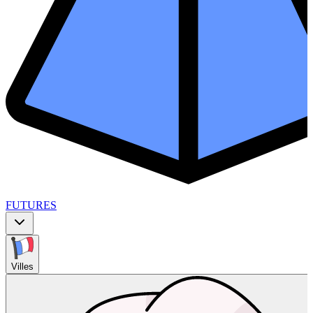
FUTURES
Villes