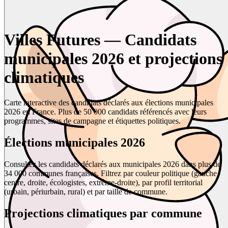
Villes Futures — Candidats
municipales 2026 et projections
climatiques
Carte interactive des candidats déclarés aux élections municipales
2026 en France. Plus de 50 000 candidats référencés avec leurs
programmes, sites de campagne et étiquettes politiques.
Élections municipales 2026
Consultez les candidats déclarés aux municipales 2026 dans plus de
34 000 communes françaises. Filtrez par couleur politique (gauche,
centre, droite, écologistes, extrême-droite), par profil territorial
(urbain, périurbain, rural) et par taille de commune.
Projections climatiques par commune