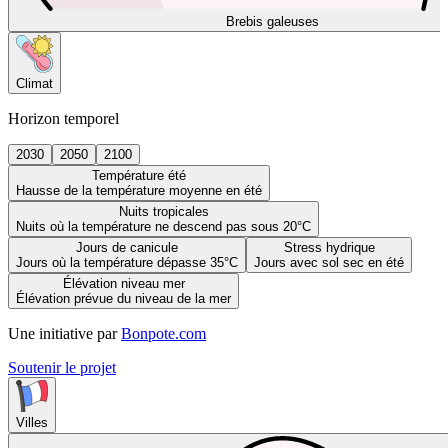
Brebis galeuses
Climat
Horizon temporel
2030
2050
2100
Température été
Hausse de la température moyenne en été
Nuits tropicales
Nuits où la température ne descend pas sous 20°C
Jours de canicule
Stress hydrique
Jours où la température dépasse 35°C
Jours avec sol sec en été
Élévation niveau mer
Élévation prévue du niveau de la mer
Une initiative par
Bonpote.com
Soutenir le projet
Villes