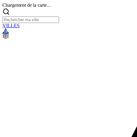
Chargement de la carte...
VILLES