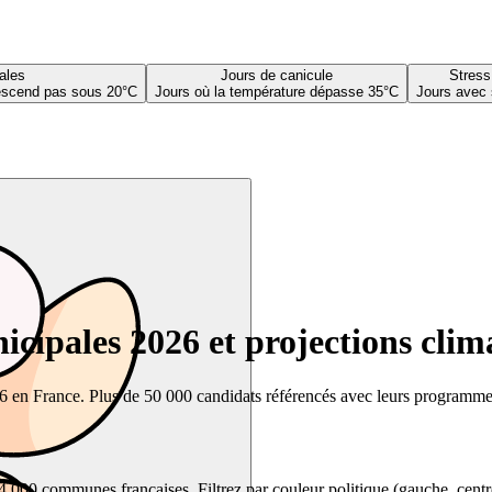
ales
Jours de canicule
Stress
descend pas sous 20°C
Jours où la température dépasse 35°C
Jours avec 
cipales 2026 et projections clim
26 en France. Plus de 50 000 candidats référencés avec leurs programmes,
00 communes françaises. Filtrez par couleur politique (gauche, centre, dr