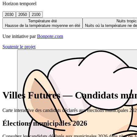
Horizon temporel
2030
2050
2100
Température été
Nuits tropic
Hausse de la température moyenne en été
Nuits où la température ne 
Une initiative par
Bonpote.com
Soutenir le projet
Villes Futures — Candidats muni
Carte interactive des candidats déclarés aux élections municipales 20
Élections municipales 2026
Consultez les candidats déclarés aux municipales 2026 dans plus de 34 0