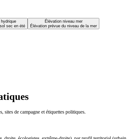
 hydrique
Élévation niveau mer
sol sec en été
Élévation prévue du niveau de la mer
atiques
 sites de campagne et étiquettes politiques.
oite, écologistes, extrême-droite), par profil territorial (urbain,