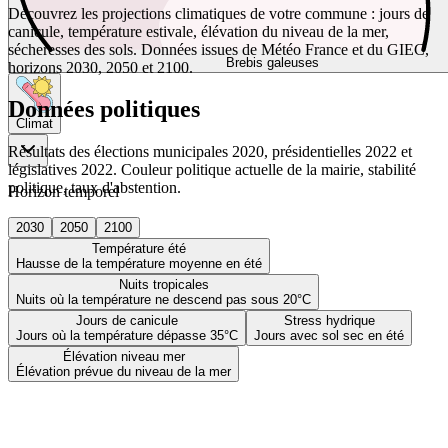
Découvrez les projections climatiques de votre commune : jours de
canicule, température estivale, élévation du niveau de la mer,
sécheresses des sols. Données issues de Météo France et du GIEC,
Brebis galeuses
horizons 2030, 2050 et 2100.
Données politiques
Climat
Résultats des élections municipales 2020, présidentielles 2022 et
législatives 2022. Couleur politique actuelle de la mairie, stabilité
politique, taux d'abstention.
Horizon temporel
2030
2050
2100
Température été
Hausse de la température moyenne en été
Nuits tropicales
Nuits où la température ne descend pas sous 20°C
Jours de canicule
Stress hydrique
Jours où la température dépasse 35°C
Jours avec sol sec en été
Élévation niveau mer
Élévation prévue du niveau de la mer