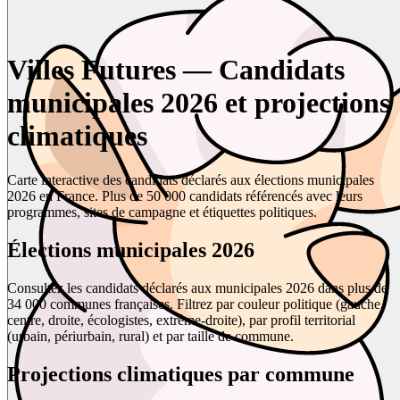
Villes Futures — Candidats
municipales 2026 et projections
climatiques
Carte interactive des candidats déclarés aux élections municipales
2026 en France. Plus de 50 000 candidats référencés avec leurs
programmes, sites de campagne et étiquettes politiques.
Élections municipales 2026
Consultez les candidats déclarés aux municipales 2026 dans plus de
34 000 communes françaises. Filtrez par couleur politique (gauche,
centre, droite, écologistes, extrême-droite), par profil territorial
(urbain, périurbain, rural) et par taille de commune.
Projections climatiques par commune