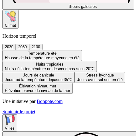
Brebis galeuses
Climat
Horizon temporel
2030
2050
2100
Température été
Hausse de la température moyenne en été
Nuits tropicales
Nuits où la température ne descend pas sous 20°C
Jours de canicule
Stress hydrique
Jours où la température dépasse 35°C
Jours avec sol sec en été
Élévation niveau mer
Élévation prévue du niveau de la mer
Une initiative par
Bonpote.com
Soutenir le projet
Villes