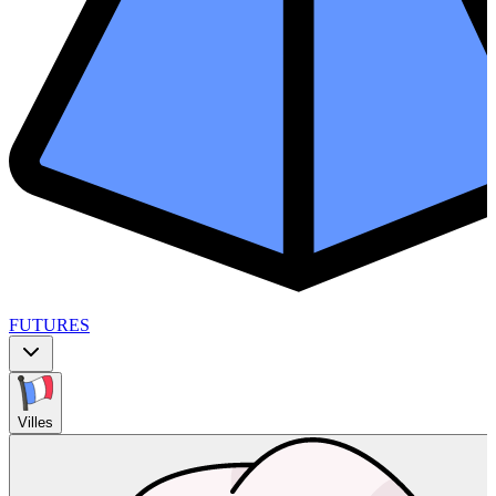
FUTURES
Villes