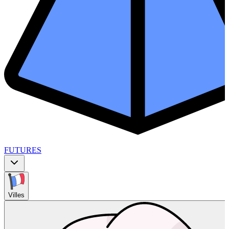
FUTURES
Villes