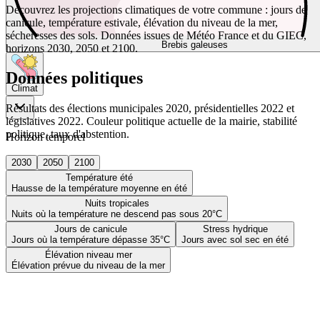
Découvrez les projections climatiques de votre commune : jours de
canicule, température estivale, élévation du niveau de la mer,
sécheresses des sols. Données issues de Météo France et du GIEC,
Brebis galeuses
horizons 2030, 2050 et 2100.
Données politiques
Climat
Résultats des élections municipales 2020, présidentielles 2022 et
législatives 2022. Couleur politique actuelle de la mairie, stabilité
politique, taux d'abstention.
Horizon temporel
2030
2050
2100
Température été
Hausse de la température moyenne en été
Nuits tropicales
Nuits où la température ne descend pas sous 20°C
Jours de canicule
Stress hydrique
Jours où la température dépasse 35°C
Jours avec sol sec en été
Élévation niveau mer
Élévation prévue du niveau de la mer