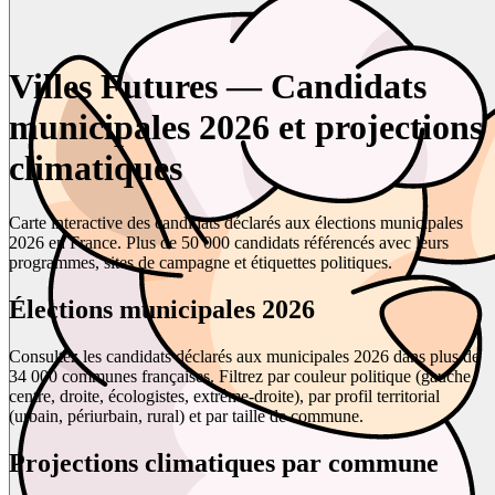
Villes Futures — Candidats
municipales 2026 et projections
climatiques
Carte interactive des candidats déclarés aux élections municipales
2026 en France. Plus de 50 000 candidats référencés avec leurs
programmes, sites de campagne et étiquettes politiques.
Élections municipales 2026
Consultez les candidats déclarés aux municipales 2026 dans plus de
34 000 communes françaises. Filtrez par couleur politique (gauche,
centre, droite, écologistes, extrême-droite), par profil territorial
(urbain, périurbain, rural) et par taille de commune.
Projections climatiques par commune