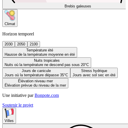
Brebis galeuses
Climat
Horizon temporel
2030
2050
2100
Température été
Hausse de la température moyenne en été
Nuits tropicales
Nuits où la température ne descend pas sous 20°C
Jours de canicule
Stress hydrique
Jours où la température dépasse 35°C
Jours avec sol sec en été
Élévation niveau mer
Élévation prévue du niveau de la mer
Une initiative par
Bonpote.com
Soutenir le projet
Villes