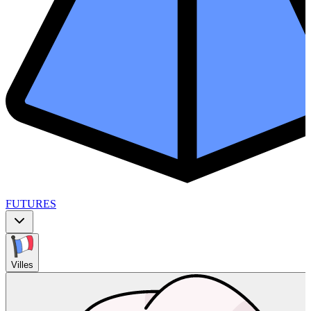
FUTURES
Villes