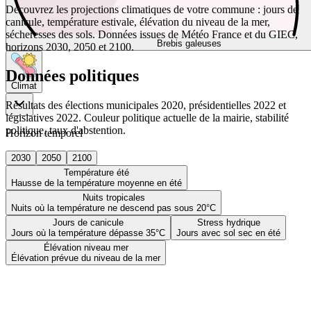
Découvrez les projections climatiques de votre commune : jours de
canicule, température estivale, élévation du niveau de la mer,
sécheresses des sols. Données issues de Météo France et du GIEC,
Brebis galeuses
horizons 2030, 2050 et 2100.
Données politiques
Climat
Résultats des élections municipales 2020, présidentielles 2022 et
législatives 2022. Couleur politique actuelle de la mairie, stabilité
politique, taux d'abstention.
Horizon temporel
2030
2050
2100
Température été
Hausse de la température moyenne en été
Nuits tropicales
Nuits où la température ne descend pas sous 20°C
Jours de canicule
Stress hydrique
Jours où la température dépasse 35°C
Jours avec sol sec en été
Élévation niveau mer
Élévation prévue du niveau de la mer