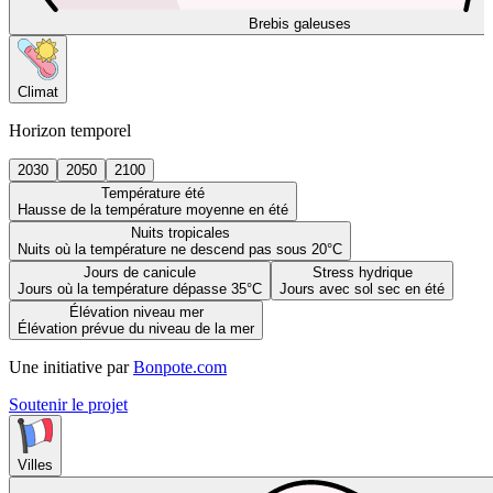
Brebis galeuses
Climat
Horizon temporel
2030
2050
2100
Température été
Hausse de la température moyenne en été
Nuits tropicales
Nuits où la température ne descend pas sous 20°C
Jours de canicule
Stress hydrique
Jours où la température dépasse 35°C
Jours avec sol sec en été
Élévation niveau mer
Élévation prévue du niveau de la mer
Une initiative par
Bonpote.com
Soutenir le projet
Villes