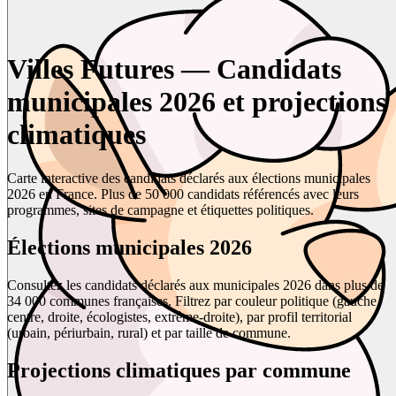
Villes Futures — Candidats
municipales 2026 et projections
climatiques
Carte interactive des candidats déclarés aux élections municipales
2026 en France. Plus de 50 000 candidats référencés avec leurs
programmes, sites de campagne et étiquettes politiques.
Élections municipales 2026
Consultez les candidats déclarés aux municipales 2026 dans plus de
34 000 communes françaises. Filtrez par couleur politique (gauche,
centre, droite, écologistes, extrême-droite), par profil territorial
(urbain, périurbain, rural) et par taille de commune.
Projections climatiques par commune