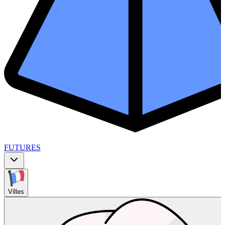
FUTURES
Villes