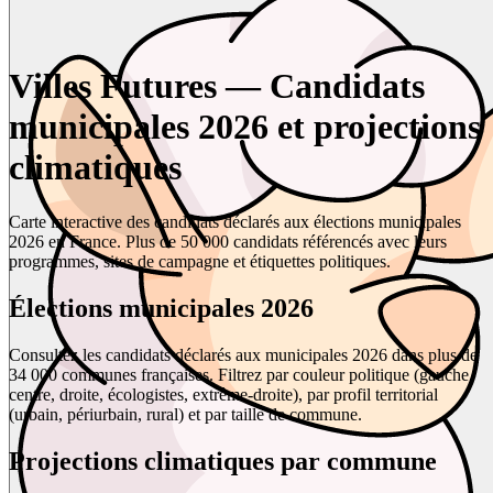
Villes Futures — Candidats
municipales 2026 et projections
climatiques
Carte interactive des candidats déclarés aux élections municipales
2026 en France. Plus de 50 000 candidats référencés avec leurs
programmes, sites de campagne et étiquettes politiques.
Élections municipales 2026
Consultez les candidats déclarés aux municipales 2026 dans plus de
34 000 communes françaises. Filtrez par couleur politique (gauche,
centre, droite, écologistes, extrême-droite), par profil territorial
(urbain, périurbain, rural) et par taille de commune.
Projections climatiques par commune