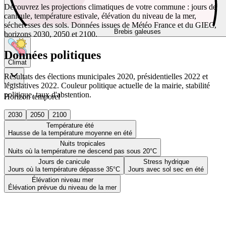
Découvrez les projections climatiques de votre commune : jours de
canicule, température estivale, élévation du niveau de la mer,
sécheresses des sols. Données issues de Météo France et du GIEC,
Brebis galeuses
horizons 2030, 2050 et 2100.
Données politiques
Climat
Résultats des élections municipales 2020, présidentielles 2022 et
législatives 2022. Couleur politique actuelle de la mairie, stabilité
politique, taux d'abstention.
Horizon temporel
2030
2050
2100
Température été
Hausse de la température moyenne en été
Nuits tropicales
Nuits où la température ne descend pas sous 20°C
Jours de canicule
Stress hydrique
Jours où la température dépasse 35°C
Jours avec sol sec en été
Élévation niveau mer
Élévation prévue du niveau de la mer