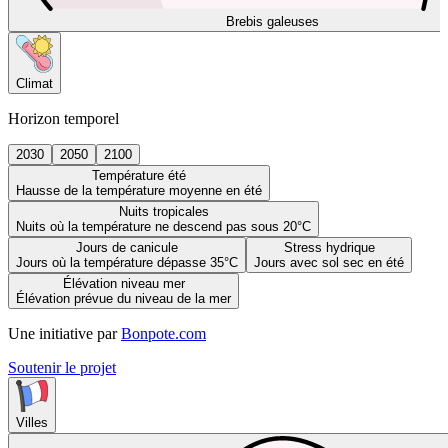
Brebis galeuses
Climat
Horizon temporel
2030
2050
2100
Température été
Hausse de la température moyenne en été
Nuits tropicales
Nuits où la température ne descend pas sous 20°C
Jours de canicule
Stress hydrique
Jours où la température dépasse 35°C
Jours avec sol sec en été
Élévation niveau mer
Élévation prévue du niveau de la mer
Une initiative par
Bonpote.com
Soutenir le projet
Villes