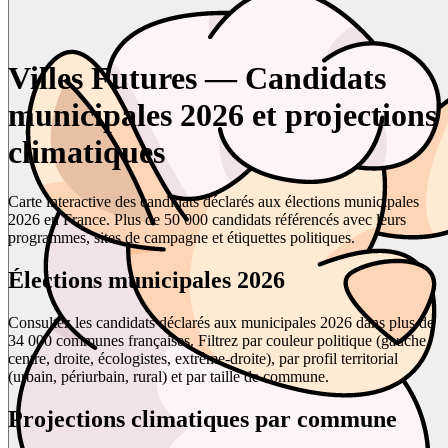
Villes Futures — Candidats
municipales 2026 et projections
climatiques
Carte interactive des candidats déclarés aux élections municipales
2026 en France. Plus de 50 000 candidats référencés avec leurs
programmes, sites de campagne et étiquettes politiques.
Élections municipales 2026
Consultez les candidats déclarés aux municipales 2026 dans plus de
34 000 communes françaises. Filtrez par couleur politique (gauche,
centre, droite, écologistes, extrême-droite), par profil territorial
(urbain, périurbain, rural) et par taille de commune.
Projections climatiques par commune