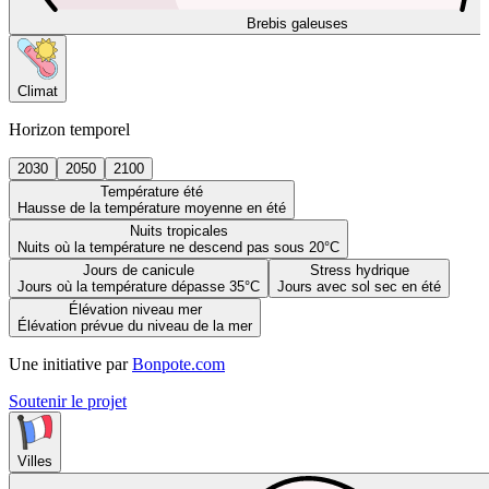
Brebis galeuses
Climat
Horizon temporel
2030
2050
2100
Température été
Hausse de la température moyenne en été
Nuits tropicales
Nuits où la température ne descend pas sous 20°C
Jours de canicule
Stress hydrique
Jours où la température dépasse 35°C
Jours avec sol sec en été
Élévation niveau mer
Élévation prévue du niveau de la mer
Une initiative par
Bonpote.com
Soutenir le projet
Villes