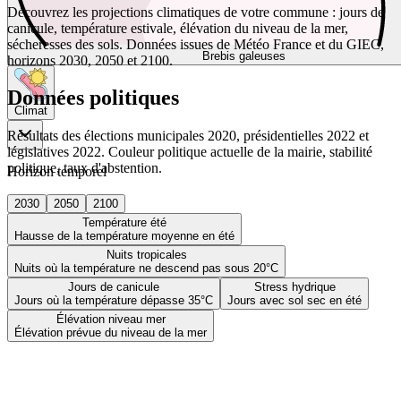
Découvrez les projections climatiques de votre commune : jours de
canicule, température estivale, élévation du niveau de la mer,
sécheresses des sols. Données issues de Météo France et du GIEC,
Brebis galeuses
horizons 2030, 2050 et 2100.
Données politiques
Climat
Résultats des élections municipales 2020, présidentielles 2022 et
législatives 2022. Couleur politique actuelle de la mairie, stabilité
politique, taux d'abstention.
Horizon temporel
2030
2050
2100
Température été
Hausse de la température moyenne en été
Nuits tropicales
Nuits où la température ne descend pas sous 20°C
Jours de canicule
Stress hydrique
Jours où la température dépasse 35°C
Jours avec sol sec en été
Élévation niveau mer
Élévation prévue du niveau de la mer