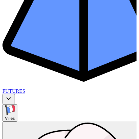
FUTURES
Villes