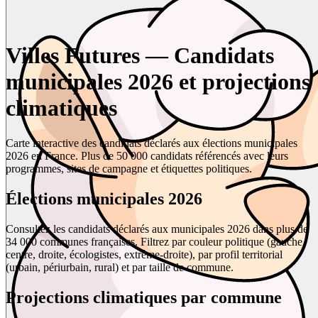
Villes Futures — Candidats
municipales 2026 et projections
climatiques
Carte interactive des candidats déclarés aux élections municipales
2026 en France. Plus de 50 000 candidats référencés avec leurs
programmes, sites de campagne et étiquettes politiques.
Élections municipales 2026
Consultez les candidats déclarés aux municipales 2026 dans plus de
34 000 communes françaises. Filtrez par couleur politique (gauche,
centre, droite, écologistes, extrême-droite), par profil territorial
(urbain, périurbain, rural) et par taille de commune.
Projections climatiques par commune