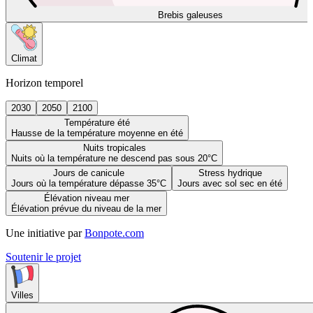
Brebis galeuses
Climat
Horizon temporel
2030
2050
2100
Température été
Hausse de la température moyenne en été
Nuits tropicales
Nuits où la température ne descend pas sous 20°C
Jours de canicule
Stress hydrique
Jours où la température dépasse 35°C
Jours avec sol sec en été
Élévation niveau mer
Élévation prévue du niveau de la mer
Une initiative par
Bonpote.com
Soutenir le projet
Villes