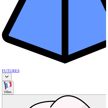
FUTURES
Villes