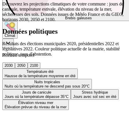
Découvrez les projections climatiques de votre commune : jours de
canicule, température estivale, élévation du niveau de la mer,
sécheresses des sols. Données issues de Météo France et du GIEC,
Brebis galeuses
horizons 2030, 2050 et 2100.
Données politiques
Climat
Résultats des élections municipales 2020, présidentielles 2022 et
législatives 2022. Couleur politique actuelle de la mairie, stabilité
politique, taux d'abstention.
Horizon temporel
2030
2050
2100
Température été
Hausse de la température moyenne en été
Nuits tropicales
Nuits où la température ne descend pas sous 20°C
Jours de canicule
Stress hydrique
Jours où la température dépasse 35°C
Jours avec sol sec en été
Élévation niveau mer
Élévation prévue du niveau de la mer