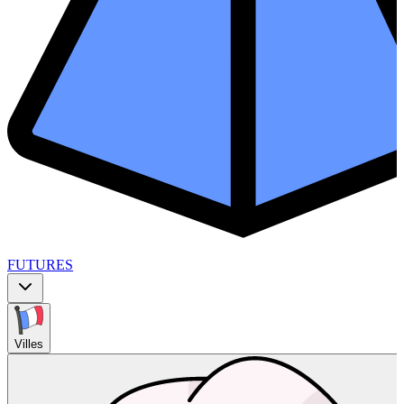
FUTURES
Villes