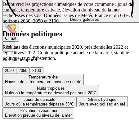
Découvrez les projections climatiques de votre commune : jours de
canicule, température estivale, élévation du niveau de la mer,
sécheresses des sols. Données issues de Météo France et du GIEC,
Brebis galeuses
horizons 2030, 2050 et 2100.
Données politiques
Climat
Résultats des élections municipales 2020, présidentielles 2022 et
législatives 2022. Couleur politique actuelle de la mairie, stabilité
politique, taux d'abstention.
Horizon temporel
2030
2050
2100
Température été
Hausse de la température moyenne en été
Nuits tropicales
Nuits où la température ne descend pas sous 20°C
Jours de canicule
Stress hydrique
Jours où la température dépasse 35°C
Jours avec sol sec en été
Élévation niveau mer
Élévation prévue du niveau de la mer