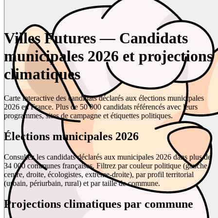
Villes Futures — Candidats
municipales 2026 et projections
climatiques
Carte interactive des candidats déclarés aux élections municipales
2026 en France. Plus de 50 000 candidats référencés avec leurs
programmes, sites de campagne et étiquettes politiques.
Élections municipales 2026
Consultez les candidats déclarés aux municipales 2026 dans plus de
34 000 communes françaises. Filtrez par couleur politique (gauche,
centre, droite, écologistes, extrême-droite), par profil territorial
(urbain, périurbain, rural) et par taille de commune.
Projections climatiques par commune