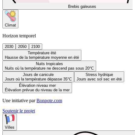
Brebis galeuses
Climat
Horizon temporel
2030
2050
2100
Température été
Hausse de la température moyenne en été
Nuits tropicales
Nuits où la température ne descend pas sous 20°C
Jours de canicule
Stress hydrique
Jours où la température dépasse 35°C
Jours avec sol sec en été
Élévation niveau mer
Élévation prévue du niveau de la mer
Une initiative par
Bonpote.com
Soutenir le projet
Villes