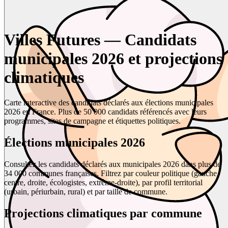
Villes Futures — Candidats
municipales 2026 et projections
climatiques
Carte interactive des candidats déclarés aux élections municipales
2026 en France. Plus de 50 000 candidats référencés avec leurs
programmes, sites de campagne et étiquettes politiques.
Élections municipales 2026
Consultez les candidats déclarés aux municipales 2026 dans plus de
34 000 communes françaises. Filtrez par couleur politique (gauche,
centre, droite, écologistes, extrême-droite), par profil territorial
(urbain, périurbain, rural) et par taille de commune.
Projections climatiques par commune