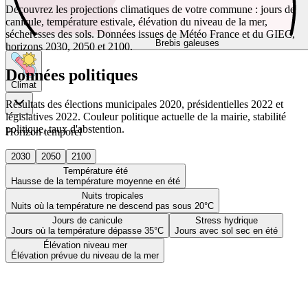
Découvrez les projections climatiques de votre commune : jours de
canicule, température estivale, élévation du niveau de la mer,
sécheresses des sols. Données issues de Météo France et du GIEC,
Brebis galeuses
horizons 2030, 2050 et 2100.
Données politiques
Climat
Résultats des élections municipales 2020, présidentielles 2022 et
législatives 2022. Couleur politique actuelle de la mairie, stabilité
politique, taux d'abstention.
Horizon temporel
2030
2050
2100
Température été
Hausse de la température moyenne en été
Nuits tropicales
Nuits où la température ne descend pas sous 20°C
Jours de canicule
Stress hydrique
Jours où la température dépasse 35°C
Jours avec sol sec en été
Élévation niveau mer
Élévation prévue du niveau de la mer