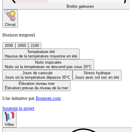
Brebis galeuses
Climat
Horizon temporel
2030
2050
2100
Température été
Hausse de la température moyenne en été
Nuits tropicales
Nuits où la température ne descend pas sous 20°C
Jours de canicule
Stress hydrique
Jours où la température dépasse 35°C
Jours avec sol sec en été
Élévation niveau mer
Élévation prévue du niveau de la mer
Une initiative par
Bonpote.com
Soutenir le projet
Villes