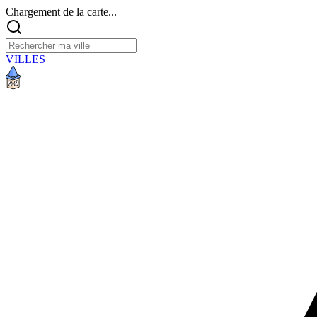
Chargement de la carte...
VILLES