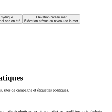
 hydrique
Élévation niveau mer
sol sec en été
Élévation prévue du niveau de la mer
atiques
 sites de campagne et étiquettes politiques.
oite, écologistes, extrême-droite), par profil territorial (urbain,