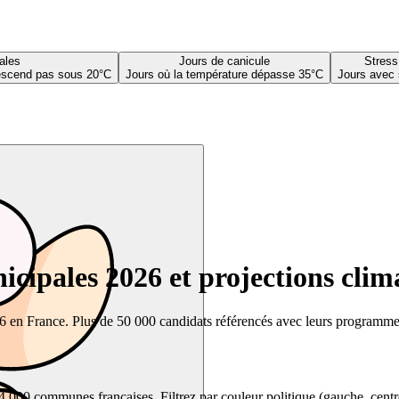
ales
Jours de canicule
Stress
descend pas sous 20°C
Jours où la température dépasse 35°C
Jours avec 
cipales 2026 et projections clim
26 en France. Plus de 50 000 candidats référencés avec leurs programmes,
00 communes françaises. Filtrez par couleur politique (gauche, centre, dr