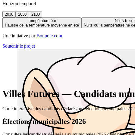
Horizon temporel
2030
2050
2100
Température été
Nuits tropic
Hausse de la température moyenne en été
Nuits où la température ne 
Une initiative par
Bonpote.com
Soutenir le projet
Villes Futures — Candidats muni
Carte interactive des candidats déclarés aux élections municipales 20
Élections municipales 2026
Consultez les candidats déclarés aux municipales 2026 dans plus de 34 0