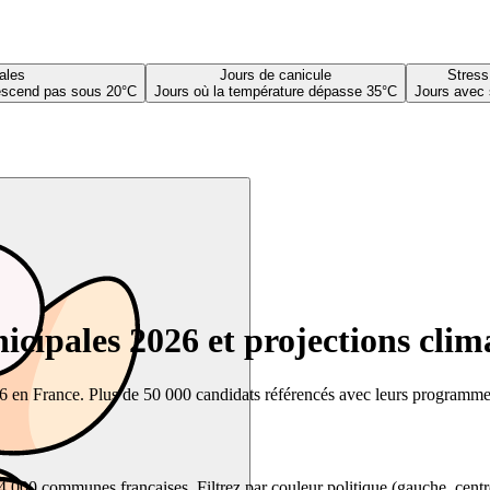
ales
Jours de canicule
Stress
descend pas sous 20°C
Jours où la température dépasse 35°C
Jours avec 
cipales 2026 et projections clim
26 en France. Plus de 50 000 candidats référencés avec leurs programmes,
00 communes françaises. Filtrez par couleur politique (gauche, centre, dr