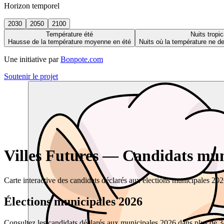
Horizon temporel
2030
2050
2100
Température été
Nuits tropic
Hausse de la température moyenne en été
Nuits où la température ne 
Une initiative par
Bonpote.com
Soutenir le projet
Villes Futures — Candidats muni
Carte interactive des candidats déclarés aux élections municipales 20
Élections municipales 2026
Consultez les candidats déclarés aux municipales 2026 dans plus de 34 0