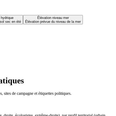
 hydrique
Élévation niveau mer
sol sec en été
Élévation prévue du niveau de la mer
atiques
 sites de campagne et étiquettes politiques.
oite, écologistes, extrême-droite), par profil territorial (urbain,