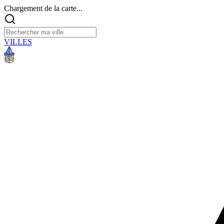
Chargement de la carte...
VILLES