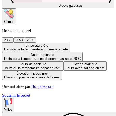
Brebis galeuses
Climat
Horizon temporel
2030
2050
2100
Température été
Hausse de la température moyenne en été
Nuits tropicales
Nuits où la température ne descend pas sous 20°C
Jours de canicule
Stress hydrique
Jours où la température dépasse 35°C
Jours avec sol sec en été
Élévation niveau mer
Élévation prévue du niveau de la mer
Une initiative par
Bonpote.com
Soutenir le projet
Villes