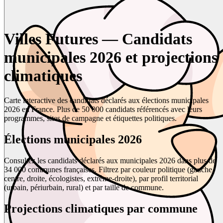
Villes Futures — Candidats
municipales 2026 et projections
climatiques
Carte interactive des candidats déclarés aux élections municipales
2026 en France. Plus de 50 000 candidats référencés avec leurs
programmes, sites de campagne et étiquettes politiques.
Élections municipales 2026
Consultez les candidats déclarés aux municipales 2026 dans plus de
34 000 communes françaises. Filtrez par couleur politique (gauche,
centre, droite, écologistes, extrême-droite), par profil territorial
(urbain, périurbain, rural) et par taille de commune.
Projections climatiques par commune