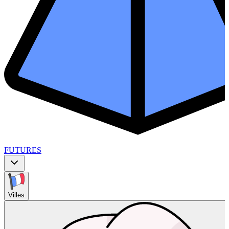
FUTURES
Villes