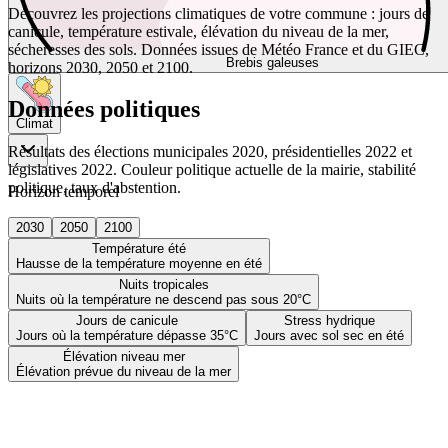
Découvrez les projections climatiques de votre commune : jours de
canicule, température estivale, élévation du niveau de la mer,
sécheresses des sols. Données issues de Météo France et du GIEC,
Brebis galeuses
horizons 2030, 2050 et 2100.
Données politiques
Climat
Résultats des élections municipales 2020, présidentielles 2022 et
législatives 2022. Couleur politique actuelle de la mairie, stabilité
politique, taux d'abstention.
Horizon temporel
2030
2050
2100
Température été
Hausse de la température moyenne en été
Nuits tropicales
Nuits où la température ne descend pas sous 20°C
Jours de canicule
Stress hydrique
Jours où la température dépasse 35°C
Jours avec sol sec en été
Élévation niveau mer
Élévation prévue du niveau de la mer